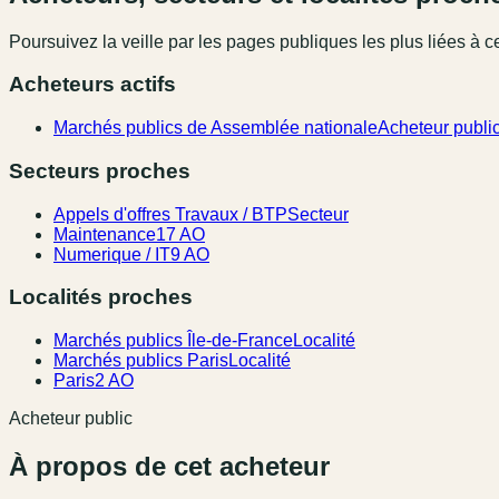
Poursuivez la veille par les pages publiques les plus liées à ce
Acheteurs actifs
Marchés publics de Assemblée nationale
Acheteur publi
Secteurs proches
Appels d'offres Travaux / BTP
Secteur
Maintenance
17 AO
Numerique / IT
9 AO
Localités proches
Marchés publics Île-de-France
Localité
Marchés publics Paris
Localité
Paris
2 AO
Acheteur public
À propos de cet acheteur