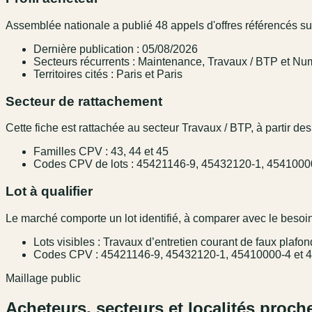
Assemblée nationale a publié 48 appels d'offres référencés sur
Dernière publication : 05/08/2026
Secteurs récurrents : Maintenance, Travaux / BTP et Num
Territoires cités : Paris et Paris
Secteur de rattachement
Cette fiche est rattachée au secteur Travaux / BTP, à partir des
Familles CPV : 43, 44 et 45
Codes CPV de lots : 45421146-9, 45432120-1, 4541000
Lot à qualifier
Le marché comporte un lot identifié, à comparer avec le besoin,
Lots visibles : Travaux d’entretien courant de faux plafo
Codes CPV : 45421146-9, 45432120-1, 45410000-4 et 
Maillage public
Acheteurs, secteurs et localités proch