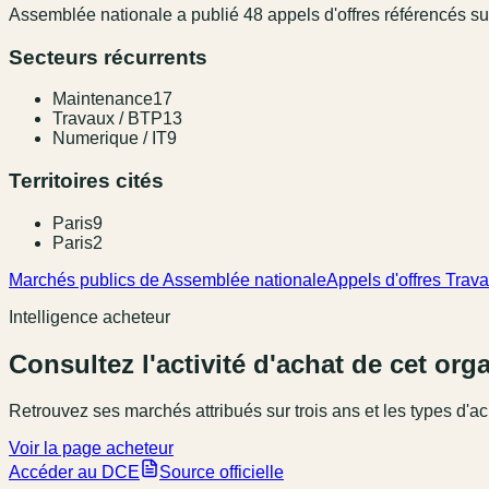
Assemblée nationale
a publié
48
appel
s
d'offres référencé
s
su
Secteurs récurrents
Maintenance
17
Travaux / BTP
13
Numerique / IT
9
Territoires cités
Paris
9
Paris
2
Marchés publics de Assemblée nationale
Appels d'offres Trav
Intelligence acheteur
Consultez l'activité d'achat de cet or
Retrouvez ses marchés attribués sur trois ans et les types d'ac
Voir la page acheteur
Accéder au DCE
Source officielle