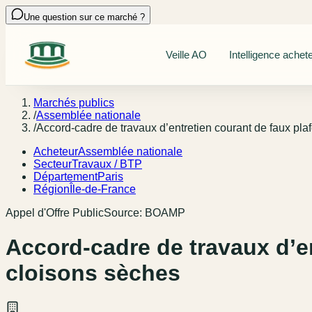
Une question sur ce marché ?
Veille AO
Intelligence achet
Marchés publics
/
Assemblée nationale
/
Accord-cadre de travaux d’entretien courant de faux plaf
Acheteur
Assemblée nationale
Secteur
Travaux / BTP
Département
Paris
Région
Île-de-France
Appel d'Offre Public
Source:
BOAMP
Accord-cadre de travaux d’en
cloisons sèches