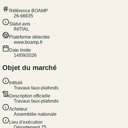
Référence BOAMP
26-66635
Statut avis
INITIAL
Plateforme détectée
www.boamp.fr
Date limite
14/09/2026
Objet du marché
Intitulé
Travaux faux-plafonds
Description officielle
Travaux faux-plafonds
Acheteur
Assemblée nationale
Lieu d’exécution
Département 75