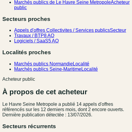
Marchés publics de Le Havre Seine Metropole
Acheteur
public
Secteurs proches
Appels d'offres Collectivites / Services publics
Secteur
Travaux / BTP
8 AO
Logiciels / SaaS
5 AO
Localités proches
Marchés publics Normandie
Localité
Marchés publics Seine-Maritime
Localité
Acheteur public
À propos de cet acheteur
Le Havre Seine Metropole
a publié
14
appel
s
d'offres
référencé
s
sur les 12 derniers mois
, dont 2 encore ouverts.
Dernière publication détectée : 13/07/2026.
Secteurs récurrents