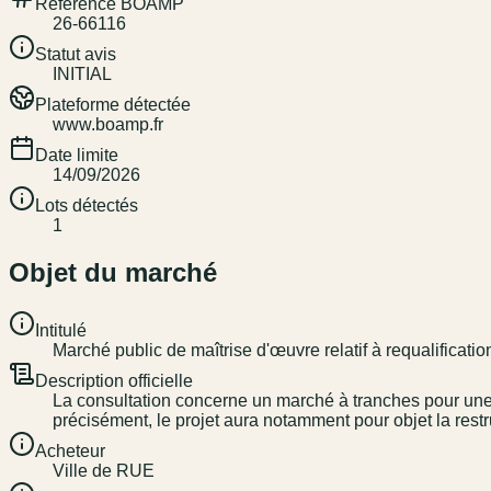
Référence BOAMP
26-66116
Statut avis
INITIAL
Plateforme détectée
www.boamp.fr
Date limite
14/09/2026
Lots détectés
1
Objet du marché
Intitulé
Marché public de maîtrise d'œuvre relatif à requalificat
Description officielle
La consultation concerne un marché à tranches pour une 
précisément, le projet aura notamment pour objet la rest
Acheteur
Ville de RUE