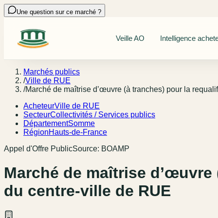
Une question sur ce marché ?
Veille AO
Intelligence achet
Marchés publics
/
Ville de RUE
/
Marché de maîtrise d’œuvre (à tranches) pour la requali
Acheteur
Ville de RUE
Secteur
Collectivités / Services publics
Département
Somme
Région
Hauts-de-France
Appel d'Offre Public
Source:
BOAMP
Marché de maîtrise d’œuvre (
du centre-ville de RUE