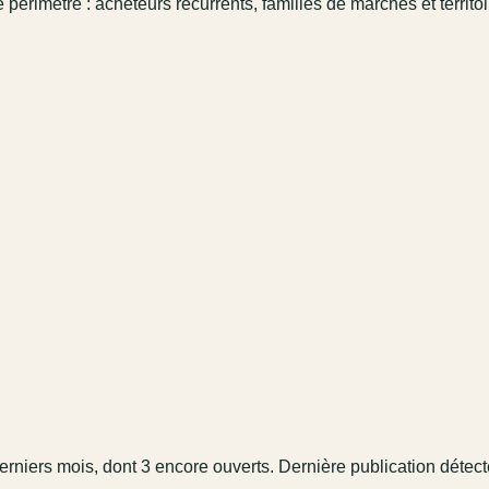
 périmètre : acheteurs récurrents, familles de marchés et territo
erniers mois
, dont 3 encore ouverts.
Dernière publication détect