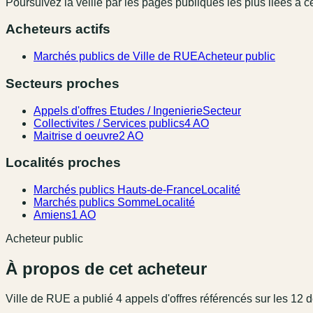
Poursuivez la veille par les pages publiques les plus liées à ce
Acheteurs actifs
Marchés publics de Ville de RUE
Acheteur public
Secteurs proches
Appels d'offres Etudes / Ingenierie
Secteur
Collectivites / Services publics
4 AO
Maitrise d oeuvre
2 AO
Localités proches
Marchés publics Hauts-de-France
Localité
Marchés publics Somme
Localité
Amiens
1 AO
Acheteur public
À propos de cet acheteur
Ville de RUE
a publié
4
appel
s
d'offres référencé
s
sur les 12 d