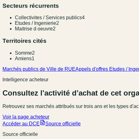
Secteurs récurrents
Collectivites / Services publics
4
Etudes / Ingenierie
2
Maitrise d oeuvre
2
Territoires cités
Somme
2
Amiens
1
Marchés publics de Ville de RUE
Appels d'offres Etudes / Inge
Intelligence acheteur
Consultez l'activité d'achat de cet or
Retrouvez ses marchés attribués sur trois ans et les types d'ac
Voir la page acheteur
Accéder au DCE
Source officielle
Source officielle