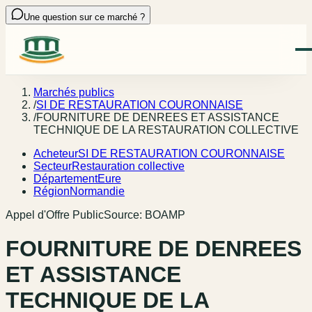
Une question sur ce marché ?
Marchés publics
/
SI DE RESTAURATION COURONNAISE
/
FOURNITURE DE DENREES ET ASSISTANCE
TECHNIQUE DE LA RESTAURATION COLLECTIVE
Acheteur
SI DE RESTAURATION COURONNAISE
Secteur
Restauration collective
Département
Eure
Région
Normandie
Appel d'Offre Public
Source:
BOAMP
FOURNITURE DE DENREES
ET ASSISTANCE
TECHNIQUE DE LA