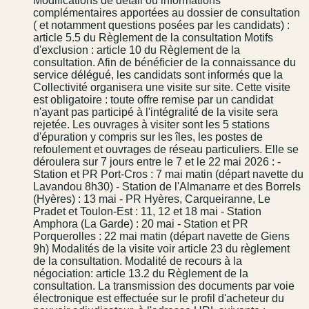
Modifications de détail ou informations
complémentaires apportées au dossier de consultation
( et notamment questions posées par les candidats) :
article 5.5 du Règlement de la consultation Motifs
d'exclusion : article 10 du Règlement de la
consultation. Afin de bénéficier de la connaissance du
service délégué, les candidats sont informés que la
Collectivité organisera une visite sur site. Cette visite
est obligatoire : toute offre remise par un candidat
n'ayant pas participé à l'intégralité de la visite sera
rejetée. Les ouvrages à visiter sont les 5 stations
d'épuration y compris sur les îles, les postes de
refoulement et ouvrages de réseau particuliers. Elle se
déroulera sur 7 jours entre le 7 et le 22 mai 2026 : -
Station et PR Port-Cros : 7 mai matin (départ navette du
Lavandou 8h30) - Station de l'Almanarre et des Borrels
(Hyères) : 13 mai - PR Hyères, Carqueiranne, Le
Pradet et Toulon-Est : 11, 12 et 18 mai - Station
Amphora (La Garde) : 20 mai - Station et PR
Porquerolles : 22 mai matin (départ navette de Giens
9h) Modalités de la visite voir article 23 du règlement
de la consultation. Modalité de recours à la
négociation: article 13.2 du Règlement de la
consultation. La transmission des documents par voie
électronique est effectuée sur le profil d'acheteur du