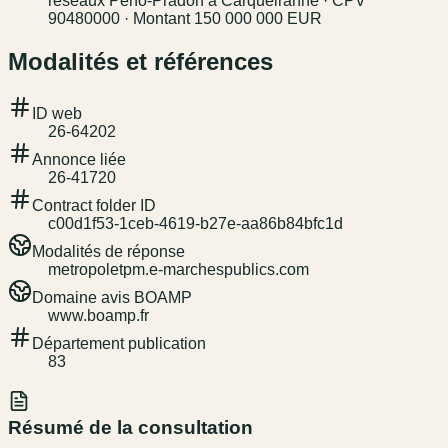
réseaux Péno-Pradon à Carqueiranne · CPV
90480000 · Montant 150 000 000 EUR
Modalités et références
ID web
26-64202
Annonce liée
26-41720
Contract folder ID
c00d1f53-1ceb-4619-b27e-aa86b84bfc1d
Modalités de réponse
metropoletpm.e-marchespublics.com
Domaine avis BOAMP
www.boamp.fr
Département publication
83
Résumé de la consultation