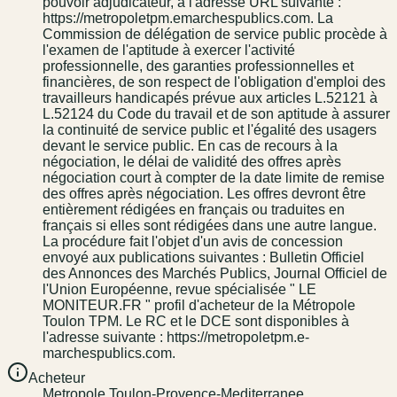
pouvoir adjudicateur, à l'adresse URL suivante :
https://metropoletpm.e­marchespublics.com. La
Commission de délégation de service public procède à
l'examen de l'aptitude à exercer l'activité
professionnelle, des garanties professionnelles et
financières, de son respect de l'obligation d'emploi des
travailleurs handicapés prévue aux articles L.5212­1 à
L.5212­4 du Code du travail et de son aptitude à assurer
la continuité de service public et l'égalité des usagers
devant le service public. En cas de recours à la
négociation, le délai de validité des offres après
négociation court à compter de la date limite de remise
des offres après négociation. Les offres devront être
entièrement rédigées en français ou traduites en
français si elles sont rédigées dans une autre langue.
La procédure fait l'objet d'un avis de concession
envoyé aux publications suivantes : Bulletin Officiel
des Annonces des Marchés Publics, Journal Officiel de
l'Union Européenne, revue spécialisée " LE
MONITEUR.FR " profil d'acheteur de la Métropole
Toulon TPM. Le RC et le DCE sont disponibles à
l'adresse suivante : https://metropoletpm.e­
marchespublics.com.
Acheteur
Metropole Toulon-Provence-Mediterranee