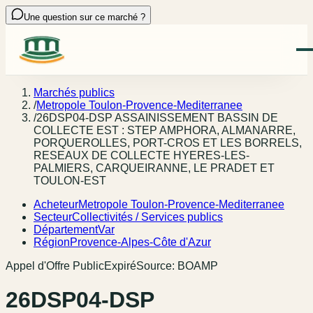
Une question sur ce marché ?
Marchés publics
/
Metropole Toulon-Provence-Mediterranee
/
26DSP04-DSP ASSAINISSEMENT BASSIN DE
COLLECTE EST : STEP AMPHORA, ALMANARRE,
PORQUEROLLES, PORT-CROS ET LES BORRELS,
RESEAUX DE COLLECTE HYERES-LES-
PALMIERS, CARQUEIRANNE, LE PRADET ET
TOULON-EST
Acheteur
Metropole Toulon-Provence-Mediterranee
Secteur
Collectivités / Services publics
Département
Var
Région
Provence-Alpes-Côte d'Azur
Appel d'Offre Public
Expiré
Source:
BOAMP
26DSP04-DSP