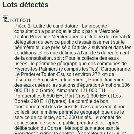
Lots détectés
LOT-0001
Pièce 1- Lettre de candidature · La présente
consultation a pour objet le choix par la Métropole
Toulon Provence Méditerranée du titulaire du contrat de
délégation du service public d'assainissement sur le
périmètre tel que précisé à l'article 2 suivant et dans les
conditions telles que définies à l'article 5 du règlement
de la consultation. soit : Pour la collecte des eaux
usées : le périmètre géographique des communes de
Hyères-les-Palmiers (y compris les îles), Carqueiranne,
Le Pradet et Toulon-Est, soit environ 272 km de
réseaux et 55 postes refoulement ; Pour le traitement
des eaux usées : les stations d'épuration Amphora 106
000 EH (La Garde), Almanarre 121 000 EH,
Porquerolles 6 500 EH, Port-Cros 1 300 EH et Les
Borrels 290 EH (Hyères). Le contrôle de bon
fonctionnement des dispositifs d'assainissement non
collectif sur le même périmètre géographique que le
service de collecte, soit 3 300 unités. Le contrat de
concession de service public prendra effet - après
délibération du Conseil Métropolitain autorisant le
Président à signer le contrat - à compter du 1er juillet