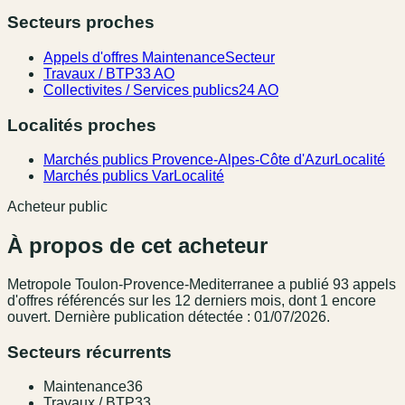
Secteurs proches
Appels d'offres Maintenance
Secteur
Travaux / BTP
33 AO
Collectivites / Services publics
24 AO
Localités proches
Marchés publics Provence-Alpes-Côte d'Azur
Localité
Marchés publics Var
Localité
Acheteur public
À propos de cet acheteur
Metropole Toulon-Provence-Mediterranee
a publié
93
appel
s
d'offres référencé
s
sur les 12 derniers mois
, dont 1 encore
ouvert.
Dernière publication détectée : 01/07/2026.
Secteurs récurrents
Maintenance
36
Travaux / BTP
33