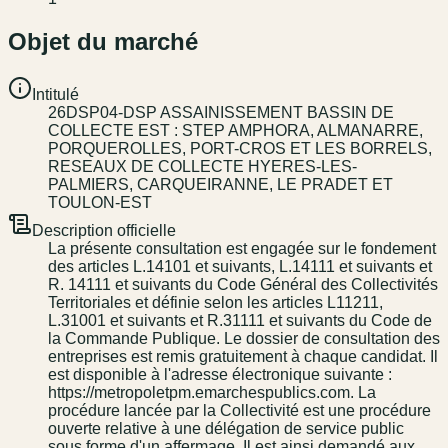
Objet du marché
Intitulé
26DSP04-DSP ASSAINISSEMENT BASSIN DE
COLLECTE EST : STEP AMPHORA, ALMANARRE,
PORQUEROLLES, PORT-CROS ET LES BORRELS,
RESEAUX DE COLLECTE HYERES-LES-
PALMIERS, CARQUEIRANNE, LE PRADET ET
TOULON-EST
Description officielle
La présente consultation est engagée sur le fondement
des articles L.1410­1 et suivants, L.1411­1 et suivants et
R. 1411­1 et suivants du Code Général des Collectivités
Territoriales et définie selon les articles L1121­1,
L.3100­1 et suivants et R.3111­1 et suivants du Code de
la Commande Publique. Le dossier de consultation des
entreprises est remis gratuitement à chaque candidat. Il
est disponible à l'adresse électronique suivante :
https://metropoletpm.e­marchespublics.com. La
procédure lancée par la Collectivité est une procédure
ouverte relative à une délégation de service public
sous forme d'un affermage. Il est ainsi demandé aux