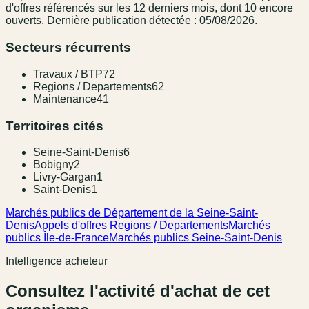
d'offres référencé
s
sur les 12 derniers mois
, dont 10 encore
ouverts.
Dernière publication détectée : 05/08/2026.
Secteurs récurrents
Travaux / BTP
72
Regions / Departements
62
Maintenance
41
Territoires cités
Seine-Saint-Denis
6
Bobigny
2
Livry-Gargan
1
Saint-Denis
1
Marchés publics de Département de la Seine-Saint-
Denis
Appels d'offres Regions / Departements
Marchés
publics Île-de-France
Marchés publics Seine-Saint-Denis
Intelligence acheteur
Consultez l'activité d'achat de cet