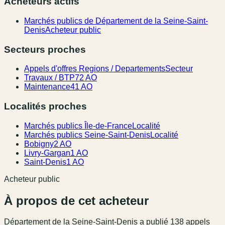
Acheteurs actifs
Marchés publics de Département de la Seine-Saint-
Denis
Acheteur public
Secteurs proches
Appels d'offres Regions / Departements
Secteur
Travaux / BTP
72 AO
Maintenance
41 AO
Localités proches
Marchés publics Île-de-France
Localité
Marchés publics Seine-Saint-Denis
Localité
Bobigny
2 AO
Livry-Gargan
1 AO
Saint-Denis
1 AO
Acheteur public
À propos de cet acheteur
Département de la Seine-Saint-Denis
a publié
138
appel
s