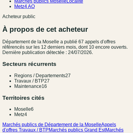
Marchés publics Moselle
Localité
Metz
4 AO
Acheteur public
À propos de cet acheteur
Département de la Moselle
a publié
67
appel
s
d'offres
référencé
s
sur les 12 derniers mois
, dont 10 encore ouverts.
Dernière publication détectée : 24/07/2026.
Secteurs récurrents
Regions / Departements
27
Travaux / BTP
27
Maintenance
16
Territoires cités
Moselle
6
Metz
4
Marchés publics de Département de la Moselle
Appels
d'offres Travaux / BTP
Marchés publics Grand Est
Marchés