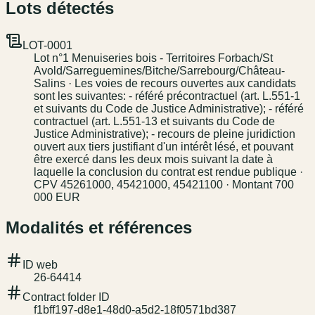
Lots détectés
LOT-0001
Lot n°1 Menuiseries bois - Territoires Forbach/St
Avold/Sarreguemines/Bitche/Sarrebourg/Château-
Salins · Les voies de recours ouvertes aux candidats
sont les suivantes: - référé précontractuel (art. L.551-1
et suivants du Code de Justice Administrative); - référé
contractuel (art. L.551-13 et suivants du Code de
Justice Administrative); - recours de pleine juridiction
ouvert aux tiers justifiant d'un intérêt lésé, et pouvant
être exercé dans les deux mois suivant la date à
laquelle la conclusion du contrat est rendue publique ·
CPV 45261000, 45421000, 45421100 · Montant 700
000 EUR
Modalités et références
ID web
26-64414
Contract folder ID
f1bff197-d8e1-48d0-a5d2-18f0571bd387