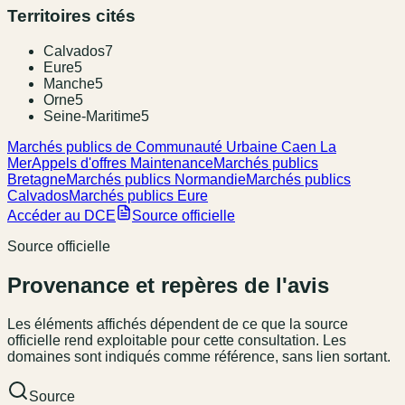
Territoires cités
Calvados
7
Eure
5
Manche
5
Orne
5
Seine-Maritime
5
Marchés publics de Communauté Urbaine Caen La
Mer
Appels d'offres Maintenance
Marchés publics
Bretagne
Marchés publics Normandie
Marchés publics
Calvados
Marchés publics Eure
Accéder au DCE
Source officielle
Source officielle
Provenance et repères de l'avis
Les éléments affichés dépendent de ce que la source
officielle rend exploitable pour cette consultation. Les
domaines sont indiqués comme référence, sans lien sortant.
Source