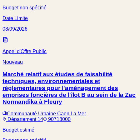
Budget non spécifié
Date Limite
08/09/2026
Appel d'Offre Public
Nouveau
Marché relatif aux études de faisabilité
techniques, environnementales et
réglementaires pour l'aménagement des
emprises foncières de l'îlot B au sein de la Zac
Normandika à Fleury
Communauté Urbaine Caen La Mer
Département 14
90713000
Budget estimé