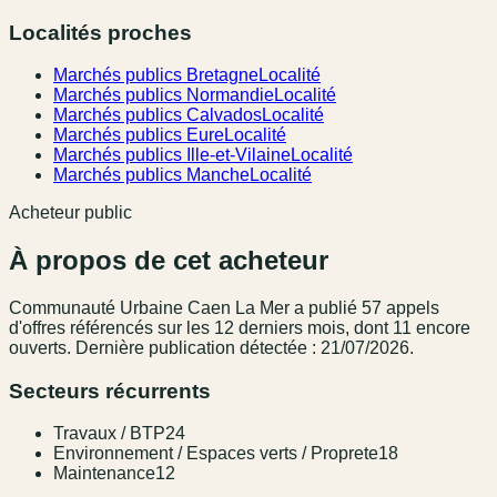
Localités proches
Marchés publics Bretagne
Localité
Marchés publics Normandie
Localité
Marchés publics Calvados
Localité
Marchés publics Eure
Localité
Marchés publics Ille-et-Vilaine
Localité
Marchés publics Manche
Localité
Acheteur public
À propos de cet acheteur
Communauté Urbaine Caen La Mer
a publié
57
appel
s
d'offres référencé
s
sur les 12 derniers mois
, dont 11 encore
ouverts.
Dernière publication détectée : 21/07/2026.
Secteurs récurrents
Travaux / BTP
24
Environnement / Espaces verts / Proprete
18
Maintenance
12