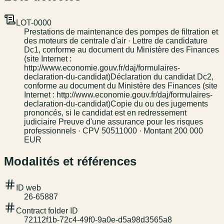
LOT-0000
Prestations de maintenance des pompes de filtration et
des moteurs de centrale d'air · Lettre de candidature
Dc1, conforme au document du Ministère des Finances
(site Internet :
http://www.economie.gouv.fr/daj/formulaires-
declaration-du-candidat)Déclaration du candidat Dc2,
conforme au document du Ministère des Finances (site
Internet : http://www.economie.gouv.fr/daj/formulaires-
declaration-du-candidat)Copie du ou des jugements
prononcés, si le candidat est en redressement
judiciaire Preuve d'une assurance pour les risques
professionnels · CPV 50511000 · Montant 200 000
EUR
Modalités et références
ID web
26-65887
Contract folder ID
72112f1b-72c4-49f0-9a0e-d5a98d3565a8