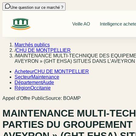
Une question sur ce marché ?
Veille AO
Intelligence achet
Marchés publics
/
CHU DE MONTPELLIER
/
MAINTENANCE MULTI-TECHNIQUE DES EQUIPEME
AVEYRON » (GHT EHSA) SITUES DANS L’AVEYRON
Acheteur
CHU DE MONTPELLIER
Secteur
Maintenance
Département
Aude
Région
Occitanie
Appel d'Offre Public
Source:
BOAMP
MAINTENANCE MULTI-TECH
PARTIES DU GROUPEMENT H
AVEYRON » (GHT EHSA) SI