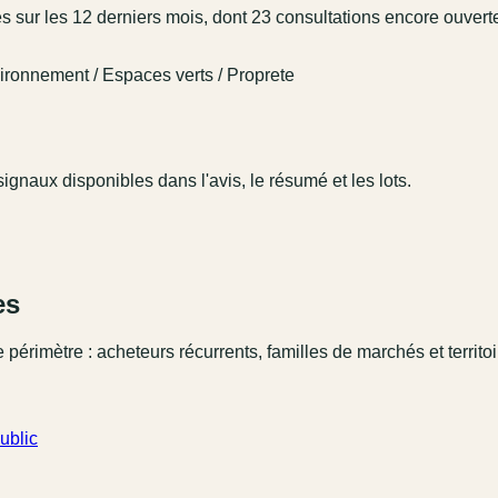
ur les 12 derniers mois, dont 23 consultations encore ouvert
ironnement / Espaces verts / Proprete
ignaux disponibles dans l'avis, le résumé et les lots.
es
 périmètre : acheteurs récurrents, familles de marchés et territo
ublic