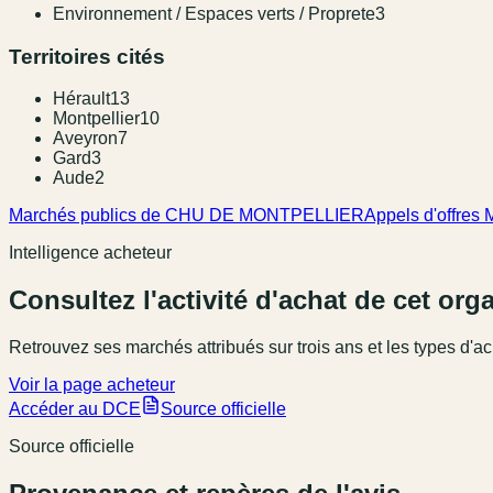
Environnement / Espaces verts / Proprete
3
Territoires cités
Hérault
13
Montpellier
10
Aveyron
7
Gard
3
Aude
2
Marchés publics de CHU DE MONTPELLIER
Appels d'offres
Intelligence acheteur
Consultez l'activité d'achat de cet or
Retrouvez ses marchés attribués sur trois ans et les types d'ac
Voir la page acheteur
Accéder au DCE
Source officielle
Source officielle