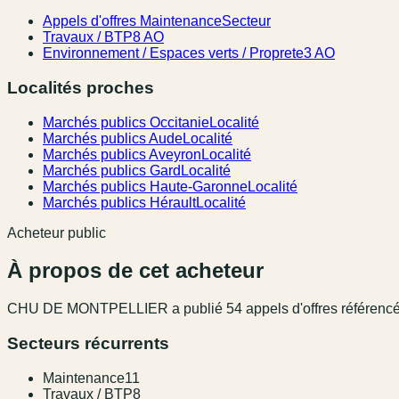
Appels d'offres Maintenance
Secteur
Travaux / BTP
8 AO
Environnement / Espaces verts / Proprete
3 AO
Localités proches
Marchés publics Occitanie
Localité
Marchés publics Aude
Localité
Marchés publics Aveyron
Localité
Marchés publics Gard
Localité
Marchés publics Haute-Garonne
Localité
Marchés publics Hérault
Localité
Acheteur public
À propos de cet acheteur
CHU DE MONTPELLIER
a publié
54
appel
s
d'offres référenc
Secteurs récurrents
Maintenance
11
Travaux / BTP
8