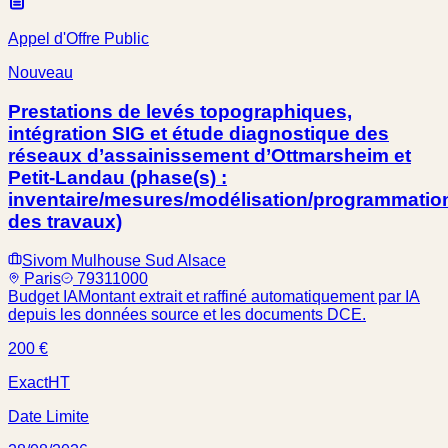
Appel d'Offre Public
Nouveau
Prestations de levés topographiques,
intégration SIG et étude diagnostique des
réseaux d’assainissement d’Ottmarsheim et
Petit-Landau (phase(s) :
inventaire/mesures/modélisation/programmatio
des travaux)
Sivom Mulhouse Sud Alsace
Paris
79311000
Budget IA
Montant extrait et raffiné automatiquement par IA
depuis les données source et les documents DCE.
200 €
Exact
HT
Date Limite