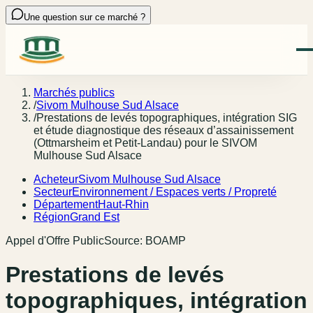
Une question sur ce marché ?
Marchés publics
/
Sivom Mulhouse Sud Alsace
/
Prestations de levés topographiques, intégration SIG
et étude diagnostique des réseaux d’assainissement
(Ottmarsheim et Petit-Landau) pour le SIVOM
Mulhouse Sud Alsace
Acheteur
Sivom Mulhouse Sud Alsace
Secteur
Environnement / Espaces verts / Propreté
Département
Haut-Rhin
Région
Grand Est
Appel d'Offre Public
Source:
BOAMP
Prestations de levés
topographiques, intégration