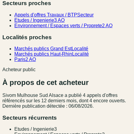
Secteurs proches
Appels d'offres Travaux / BTP
Secteur
Etudes / Ingenierie
3 AO
Environnement / Espaces verts / Proprete
2 AO
Localités proches
Marchés publics Grand Est
Localité
Marchés publics Haut-Rhin
Localité
Paris
2 AO
Acheteur public
À propos de cet acheteur
Sivom Mulhouse Sud Alsace
a publié
4
appel
s
d'offres
référencé
s
sur les 12 derniers mois
, dont 4 encore ouverts.
Dernière publication détectée : 06/08/2026.
Secteurs récurrents
Etudes / Ingenierie
3