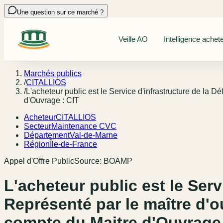
Une question sur ce marché ?
Veille AO
Intelligence achet
Marchés publics
/
CITALLIOS
/
L'acheteur public est le Service d'infrastructure de la
d'Ouvrage : CIT
Acheteur
CITALLIOS
Secteur
Maintenance CVC
Département
Val-de-Marne
Région
Île-de-France
Appel d'Offre Public
Source:
BOAMP
L'acheteur public est le Serv
Représenté par le maître d'
compte du Maitre d'Ouvrage 