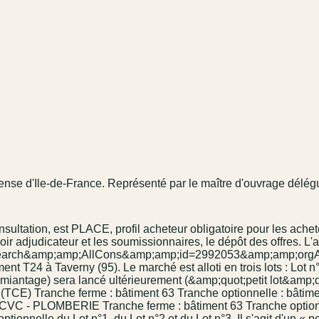
Défense d'Ile-de-France. Représenté par le maître d'ouvrage dél
onsultation, est PLACE, profil acheteur obligatoire pour les achet
r adjudicateur et les soumissionnaires, le dépôt des offres. L'a
dSearch&amp;amp;AllCons&amp;amp;id=2992053&amp;amp;orgAcro
t T24 à Taverny (95). Le marché est alloti en trois lots : Lot n°
amiantage) sera lancé ultérieurement (&amp;quot;petit lot&amp;quo
nche ferme : bâtiment 63 Tranche optionnelle : bâtiment 
3 : CVC - PLOMBERIE Tranche ferme : bâtiment 63 Tranche optio
tionnelle du Lot n°1, du Lot n°2 et du Lot n°3. Il s'agit d'un « 