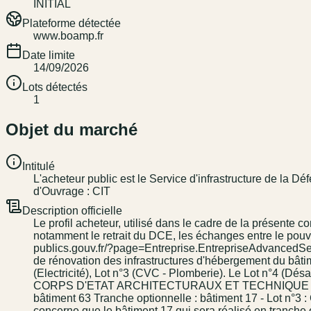
INITIAL
Plateforme détectée
www.boamp.fr
Date limite
14/09/2026
Lots détectés
1
Objet du marché
Intitulé
L'acheteur public est le Service d'infrastructure de la 
d'Ouvrage : CIT
Description officielle
Le profil acheteur, utilisé dans le cadre de la présente c
notamment le retrait du DCE, les échanges entre le pouvoi
publics.gouv.fr/?page=Entreprise.EntrepriseAdvance
de rénovation des infrastructures d'hébergement du bâtimen
(Electricité), Lot n°3 (CVC - Plomberie). Le Lot n°4 (Dés
CORPS D'ETAT ARCHITECTURAUX ET TECHNIQUE (TCE) Tra
bâtiment 63 Tranche optionnelle : bâtiment 17 - Lot n°
concerne que le bâtiment 17 qui sera réalisé en tranche op