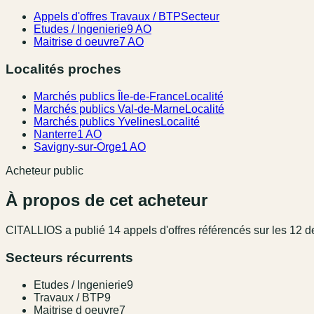
Appels d'offres Travaux / BTP
Secteur
Etudes / Ingenierie
9 AO
Maitrise d oeuvre
7 AO
Localités proches
Marchés publics Île-de-France
Localité
Marchés publics Val-de-Marne
Localité
Marchés publics Yvelines
Localité
Nanterre
1 AO
Savigny-sur-Orge
1 AO
Acheteur public
À propos de cet acheteur
CITALLIOS
a publié
14
appel
s
d'offres référencé
s
sur les 12 d
Secteurs récurrents
Etudes / Ingenierie
9
Travaux / BTP
9
Maitrise d oeuvre
7