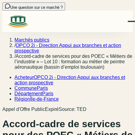
Une question sur ce marché ?
Marchés publics
/
OPCO 2i - Direction Appui aux branches et action
prospective
/
Accord-cadre de services pour des POEC « Métiers de
l’industrie » – Lot 10 : formation au métier de peintre
aéronautique (bassin d’emploi toulousain)
Acheteur
OPCO 2i - Direction Appui aux branches et
action prospective
Commune
Paris
Département
Paris
Région
Île-de-France
Appel d'Offre Public
Expiré
Source:
TED
Accord-cadre de services