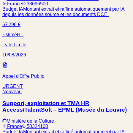
France
33696500
Budget IA
Montant extrait et raffiné automatiquement par IA
depuis les données source et les documents DCE.
67 296 €
Estimé
HT
Date Limite
10/08/2026
Appel d'Offre Public
URGENT
Nouveau
Support, exploitation et TMA HR
Access/TalentSoft – EPML (Musée du Louvre)
Ministère de la Culture
France
50324100
Budget IA
Montant extrait et raffiné automatiquement par IA