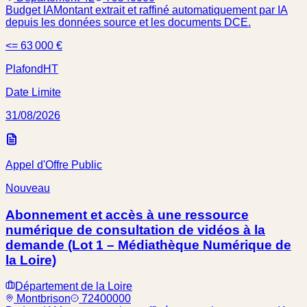
Budget IA
Montant extrait et raffiné automatiquement par IA
depuis les données source et les documents DCE.
<= 63 000 €
Plafond
HT
Date Limite
31/08/2026
Appel d'Offre Public
Nouveau
Abonnement et accès à une ressource
numérique de consultation de vidéos à la
demande (Lot 1 – Médiathèque Numérique de
la Loire)
Département de la Loire
Montbrison
72400000