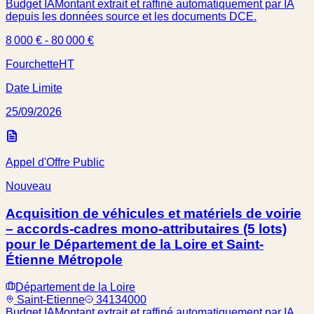
Budget IA
Montant extrait et raffiné automatiquement par IA
depuis les données source et les documents DCE.
8 000 € - 80 000 €
Fourchette
HT
Date Limite
25/09/2026
Appel d'Offre Public
Nouveau
Acquisition de véhicules et matériels de voirie
– accords-cadres mono-attributaires (5 lots)
pour le Département de la Loire et Saint-
Étienne Métropole
Département de la Loire
Saint-Etienne
34134000
Budget IA
Montant extrait et raffiné automatiquement par IA