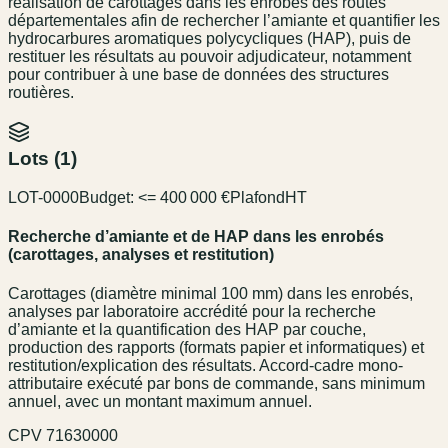
réalisation de carottages dans les enrobés des routes
départementales afin de rechercher l’amiante et quantifier les
hydrocarbures aromatiques polycycliques (HAP), puis de
restituer les résultats au pouvoir adjudicateur, notamment
pour contribuer à une base de données des structures
routières.
Lots (
1
)
LOT-0000
Budget:
<= 400 000 €
Plafond
HT
Recherche d’amiante et de HAP dans les enrobés
(carottages, analyses et restitution)
Carottages (diamètre minimal 100 mm) dans les enrobés,
analyses par laboratoire accrédité pour la recherche
d’amiante et la quantification des HAP par couche,
production des rapports (formats papier et informatiques) et
restitution/explication des résultats. Accord-cadre mono-
attributaire exécuté par bons de commande, sans minimum
annuel, avec un montant maximum annuel.
CPV
71630000