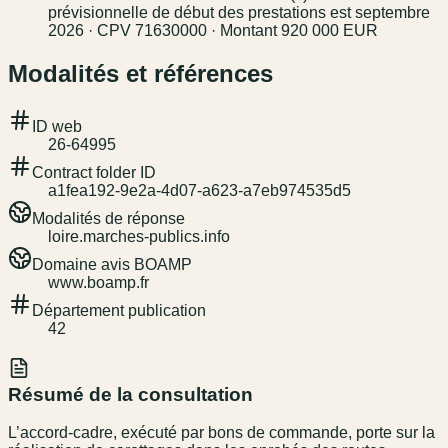
prévisionnelle de début des prestations est septembre
2026 · CPV 71630000 · Montant 920 000 EUR
Modalités et références
ID web
26-64995
Contract folder ID
a1fea192-9e2a-4d07-a623-a7eb974535d5
Modalités de réponse
loire.marches-publics.info
Domaine avis BOAMP
www.boamp.fr
Département publication
42
Résumé de la consultation
L’accord-cadre, exécuté par bons de commande, porte sur la