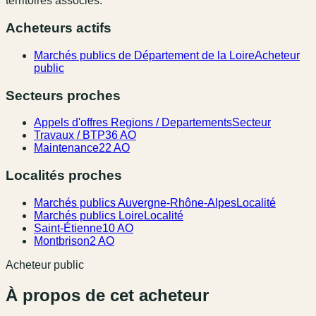
territoires associés.
Acheteurs actifs
Marchés publics de Département de la Loire
Acheteur
public
Secteurs proches
Appels d'offres Regions / Departements
Secteur
Travaux / BTP
36 AO
Maintenance
22 AO
Localités proches
Marchés publics Auvergne-Rhône-Alpes
Localité
Marchés publics Loire
Localité
Saint-Étienne
10 AO
Montbrison
2 AO
Acheteur public
À propos de cet acheteur