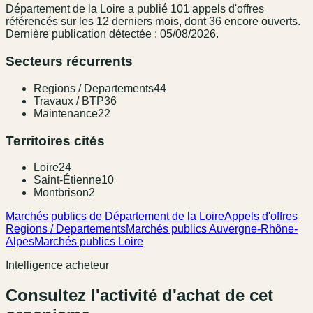
Département de la Loire
a publié
101
appel
s
d'offres
référencé
s
sur les 12 derniers mois
, dont 36 encore ouverts.
Dernière publication détectée : 05/08/2026.
Secteurs récurrents
Regions / Departements
44
Travaux / BTP
36
Maintenance
22
Territoires cités
Loire
24
Saint-Étienne
10
Montbrison
2
Marchés publics de Département de la Loire
Appels d'offres
Regions / Departements
Marchés publics Auvergne-Rhône-
Alpes
Marchés publics Loire
Intelligence acheteur
Consultez l'activité d'achat de cet