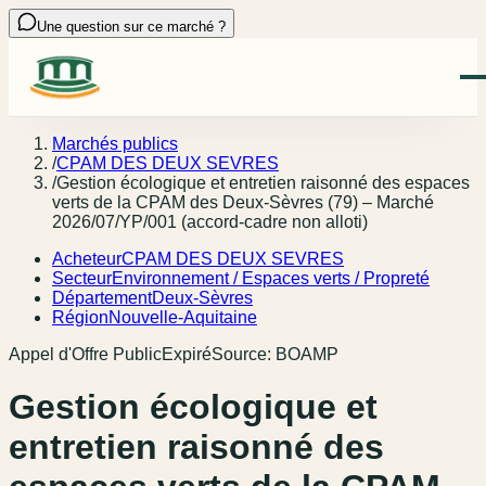
Une question sur ce marché ?
Marchés publics
/
CPAM DES DEUX SEVRES
/
Gestion écologique et entretien raisonné des espaces
verts de la CPAM des Deux-Sèvres (79) – Marché
2026/07/YP/001 (accord-cadre non alloti)
Acheteur
CPAM DES DEUX SEVRES
Secteur
Environnement / Espaces verts / Propreté
Département
Deux-Sèvres
Région
Nouvelle-Aquitaine
Appel d'Offre Public
Expiré
Source:
BOAMP
Gestion écologique et
entretien raisonné des