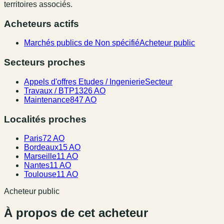
territoires associés.
Acheteurs actifs
Marchés publics de Non spécifié
Acheteur public
Secteurs proches
Appels d'offres Etudes / Ingenierie
Secteur
Travaux / BTP
1326 AO
Maintenance
847 AO
Localités proches
Paris
72 AO
Bordeaux
15 AO
Marseille
11 AO
Nantes
11 AO
Toulouse
11 AO
Acheteur public
À propos de cet acheteur