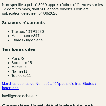
Non spécifié
a publié
3969
appel
s
d'offres référencé
s
sur les
12 derniers mois
, dont 560 encore ouverts.
Dernière
publication détectée : 04/08/2026.
Secteurs récurrents
Travaux / BTP
1326
Maintenance
847
Etudes / Ingenierie
711
Territoires cités
Paris
72
Bordeaux
15
Marseille
11
Nantes
11
Toulouse
11
Marchés publics de Non spécifié
Appels d'offres Etudes /
Ingenierie
Intelligence acheteur