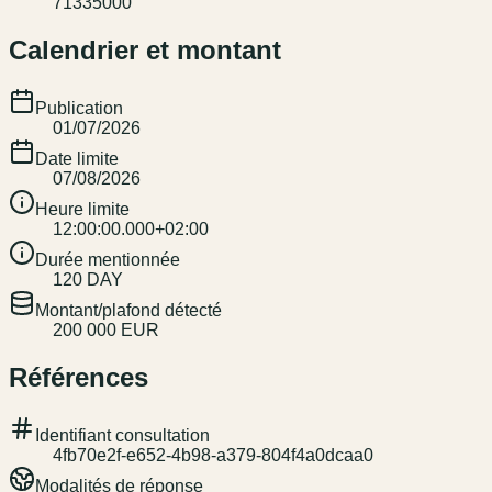
71335000
Calendrier et montant
Publication
01/07/2026
Date limite
07/08/2026
Heure limite
12:00:00.000+02:00
Durée mentionnée
120 DAY
Montant/plafond détecté
200 000 EUR
Références
Identifiant consultation
4fb70e2f-e652-4b98-a379-804f4a0dcaa0
Modalités de réponse