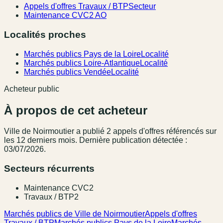
Appels d'offres Travaux / BTP
Secteur
Maintenance CVC
2 AO
Localités proches
Marchés publics Pays de la Loire
Localité
Marchés publics Loire-Atlantique
Localité
Marchés publics Vendée
Localité
Acheteur public
À propos de cet acheteur
Ville de Noirmoutier
a publié
2
appel
s
d'offres référencé
s
sur
les 12 derniers mois
.
Dernière publication détectée :
03/07/2026.
Secteurs récurrents
Maintenance CVC
2
Travaux / BTP
2
Marchés publics de Ville de Noirmoutier
Appels d'offres
Travaux / BTP
Marchés publics Pays de la Loire
Marchés