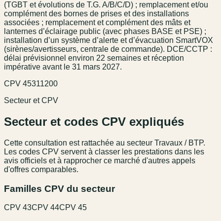
(TGBT et évolutions de T.G. A/B/C/D) ; remplacement et/ou
complément des bornes de prises et des installations
associées ; remplacement et complément des mâts et
lanternes d’éclairage public (avec phases BASE et PSE) ;
installation d’un système d’alerte et d’évacuation SmartVOX
(sirènes/avertisseurs, centrale de commande). DCE/CCTP :
délai prévisionnel environ 22 semaines et réception
impérative avant le 31 mars 2027.
CPV
45311200
Secteur et CPV
Secteur et codes CPV expliqués
Cette consultation est rattachée au secteur
Travaux / BTP
.
Les codes CPV servent à classer les prestations dans les
avis officiels et à rapprocher ce marché d'autres appels
d'offres comparables.
Familles CPV du secteur
CPV
43
CPV
44
CPV
45