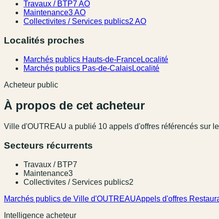
Travaux / BTP
7 AO
Maintenance
3 AO
Collectivites / Services publics
2 AO
Localités proches
Marchés publics Hauts-de-France
Localité
Marchés publics Pas-de-Calais
Localité
Acheteur public
À propos de cet acheteur
Ville d'OUTREAU
a publié
10
appel
s
d'offres référencé
s
sur l
Secteurs récurrents
Travaux / BTP
7
Maintenance
3
Collectivites / Services publics
2
Marchés publics de Ville d'OUTREAU
Appels d'offres Restaura
Intelligence acheteur