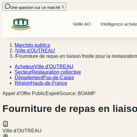
Une question sur ce marché ?
Veille AO
Intelligence achet
Marchés publics
/
Ville d'OUTREAU
/
Fourniture de repas en liaison froide pour la restaurati
Acheteur
Ville d'OUTREAU
Secteur
Restauration collective
Département
Pas-de-Calais
Région
Hauts-de-France
Appel d'Offre Public
Expiré
Source:
BOAMP
Fourniture de repas en liais
Ville d'OUTREAU