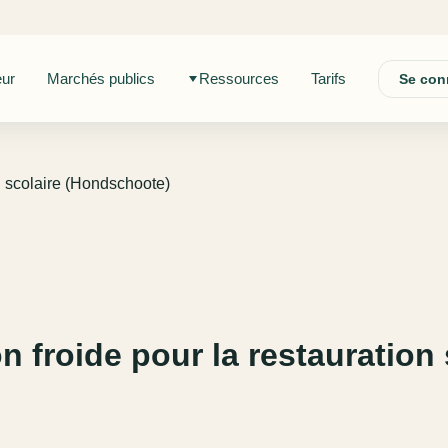
eur
Marchés publics
Ressources
Tarifs
Se con
on scolaire (Hondschoote)
on froide pour la restauratio