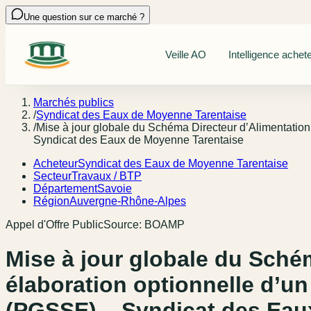
Une question sur ce marché ?
Veille AO
Intelligence achet
Marchés publics
/
Syndicat des Eaux de Moyenne Tarentaise
/
Mise à jour globale du Schéma Directeur d’Alimentation
Syndicat des Eaux de Moyenne Tarentaise
Acheteur
Syndicat des Eaux de Moyenne Tarentaise
Secteur
Travaux / BTP
Département
Savoie
Région
Auvergne-Rhône-Alpes
Appel d'Offre Public
Source:
BOAMP
Mise à jour globale du Sché
élaboration optionnelle d’un
(PGSSE) – Syndicat des Eau