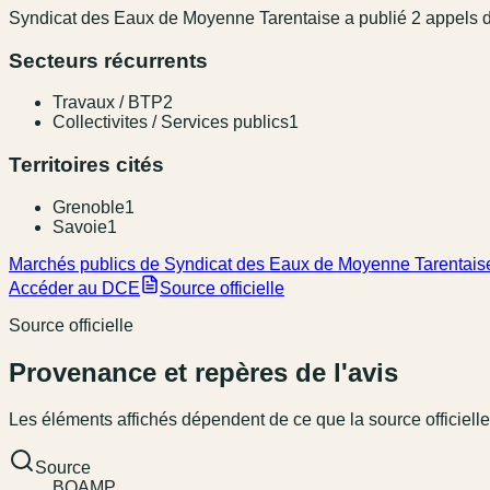
Syndicat des Eaux de Moyenne Tarentaise
a publié
2
appel
s
d
Secteurs récurrents
Travaux / BTP
2
Collectivites / Services publics
1
Territoires cités
Grenoble
1
Savoie
1
Marchés publics de Syndicat des Eaux de Moyenne Tarentais
Accéder au DCE
Source officielle
Source officielle
Provenance et repères de l'avis
Les éléments affichés dépendent de ce que la source officielle
Source
BOAMP