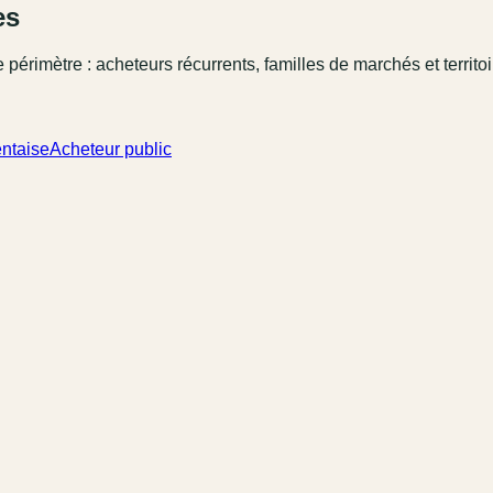
es
 périmètre : acheteurs récurrents, familles de marchés et territo
ntaise
Acheteur public