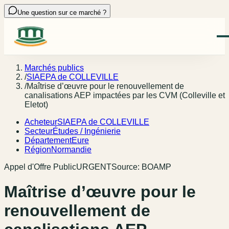
Une question sur ce marché ?
Marchés publics
/
SIAEPA de COLLEVILLE
/
Maîtrise d’œuvre pour le renouvellement de
canalisations AEP impactées par les CVM (Colleville et
Eletot)
Acheteur
SIAEPA de COLLEVILLE
Secteur
Études / Ingénierie
Département
Eure
Région
Normandie
Appel d'Offre Public
URGENT
Source:
BOAMP
Maîtrise d’œuvre pour le
renouvellement de