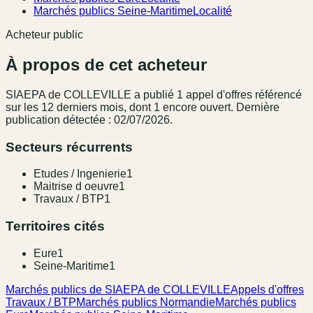
Marchés publics Seine-Maritime
Localité
Acheteur public
À propos de cet acheteur
SIAEPA de COLLEVILLE
a publié
1
appel
d'offres référencé
sur les 12 derniers mois
, dont 1 encore ouvert.
Dernière
publication détectée : 02/07/2026.
Secteurs récurrents
Etudes / Ingenierie
1
Maitrise d oeuvre
1
Travaux / BTP
1
Territoires cités
Eure
1
Seine-Maritime
1
Marchés publics de SIAEPA de COLLEVILLE
Appels d'offres
Travaux / BTP
Marchés publics Normandie
Marchés publics