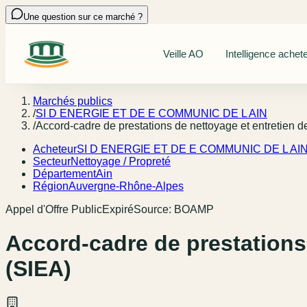
Une question sur ce marché ?
Veille AO
Intelligence achet
Marchés publics
/
SI D ENERGIE ET DE E COMMUNIC DE L AIN
/
Accord-cadre de prestations de nettoyage et entretien des
Acheteur
SI D ENERGIE ET DE E COMMUNIC DE L AI
Secteur
Nettoyage / Propreté
Département
Ain
Région
Auvergne-Rhône-Alpes
Appel d'Offre Public
Expiré
Source:
BOAMP
Accord-cadre de prestations 
(SIEA)