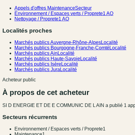
Appels d'offres Maintenance
Secteur
Environnement / Espaces verts / Proprete
1 AO
Nettoyage / Proprete
1 AO
Localités proches
Marchés publics Auvergne-Rhône-Alpes
Localité
Marchés publics Bourgogne-Franche-Comté
Localité
Marchés publics Ain
Localité
Marchés publics Haute-Savoie
Localité
Marchés publics Isère
Localité
Marchés publics Jura
Localité
Acheteur public
À propos de cet acheteur
SI D ENERGIE ET DE E COMMUNIC DE L AIN
a publié
1
app
Secteurs récurrents
Environnement / Espaces verts / Proprete
1
Maintenance
1