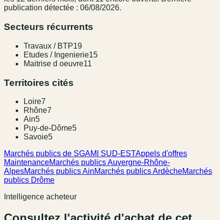
publication détectée : 06/08/2026.
Secteurs récurrents
Travaux / BTP
19
Etudes / Ingenierie
15
Maitrise d oeuvre
11
Territoires cités
Loire
7
Rhône
7
Ain
5
Puy-de-Dôme
5
Savoie
5
Marchés publics de SGAMI SUD-EST
Appels d'offres
Maintenance
Marchés publics Auvergne-Rhône-
Alpes
Marchés publics Ain
Marchés publics Ardèche
Marchés
publics Drôme
Intelligence acheteur
Consultez l'activité d'achat de cet