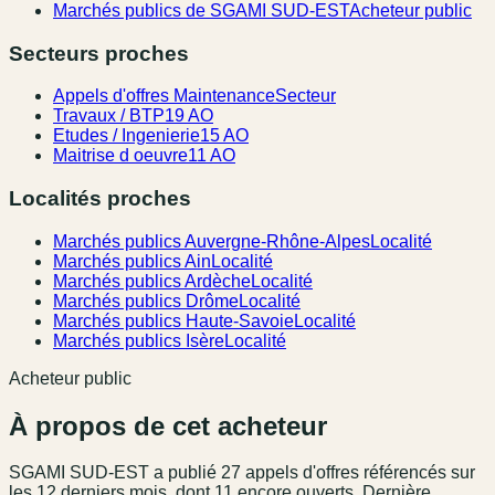
Marchés publics de SGAMI SUD-EST
Acheteur public
Secteurs proches
Appels d'offres Maintenance
Secteur
Travaux / BTP
19 AO
Etudes / Ingenierie
15 AO
Maitrise d oeuvre
11 AO
Localités proches
Marchés publics Auvergne-Rhône-Alpes
Localité
Marchés publics Ain
Localité
Marchés publics Ardèche
Localité
Marchés publics Drôme
Localité
Marchés publics Haute-Savoie
Localité
Marchés publics Isère
Localité
Acheteur public
À propos de cet acheteur
SGAMI SUD-EST
a publié
27
appel
s
d'offres référencé
s
sur
les 12 derniers mois
, dont 11 encore ouverts.
Dernière