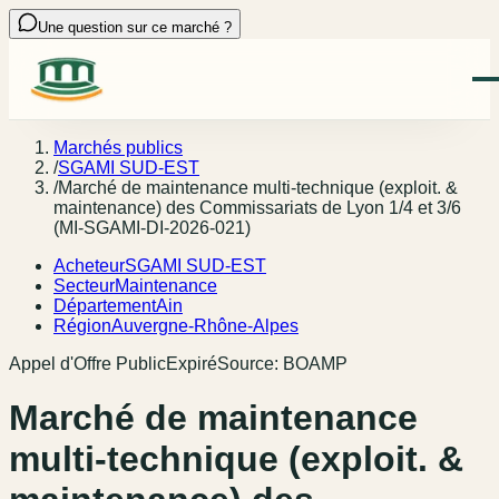
Une question sur ce marché ?
Marchés publics
/
SGAMI SUD-EST
/
Marché de maintenance multi-technique (exploit. &
maintenance) des Commissariats de Lyon 1/4 et 3/6
(MI-SGAMI-DI-2026-021)
Acheteur
SGAMI SUD-EST
Secteur
Maintenance
Département
Ain
Région
Auvergne-Rhône-Alpes
Appel d'Offre Public
Expiré
Source:
BOAMP
Marché de maintenance
multi-technique (exploit. &