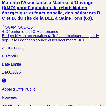
Marché d'Assistance à Maîtrise d'Ouvrage
(AMO) pour l'opération de réhabilitation
énergétique et fonctionnelle, des bâtiments B,
C et D, du site de la DEL à Saint-Fons (69).
SGAMI SUD-EST
Département 69
Maintenance
Budget IA
Montant extrait et raffiné automatiquement par IA
depuis les données source et les documents DCE.
<= 100 000 €
Plafond
HT
Date Limite
14/08/2026
Appel d'Offre Public
Nouveau