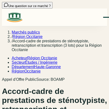
Une question sur ce marché ?
Marchés publics
/
Région Occitanie
/
Accord-cadre de prestations de sténotypiste,
retranscription et transcription (3 lots) pour la Région
Occitanie
Acheteur
Région Occitanie
Secteur
Études / Ingénierie
Département
Haute-Garonne
Région
Occitanie
Appel d'Offre Public
Source:
BOAMP
Accord-cadre de
prestations de sténotypiste,