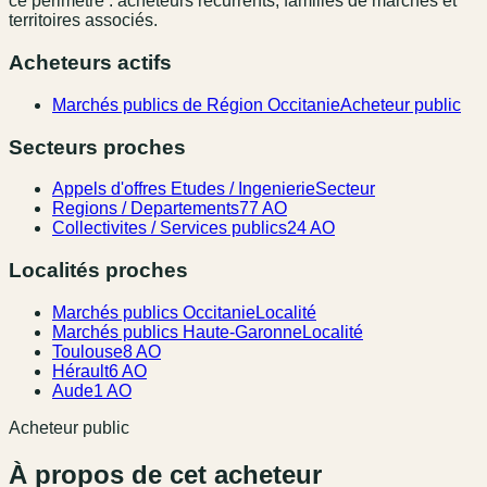
ce périmètre : acheteurs récurrents, familles de marchés et
territoires associés.
Acheteurs actifs
Marchés publics de Région Occitanie
Acheteur public
Secteurs proches
Appels d'offres Etudes / Ingenierie
Secteur
Regions / Departements
77 AO
Collectivites / Services publics
24 AO
Localités proches
Marchés publics Occitanie
Localité
Marchés publics Haute-Garonne
Localité
Toulouse
8 AO
Hérault
6 AO
Aude
1 AO
Acheteur public
À propos de cet acheteur