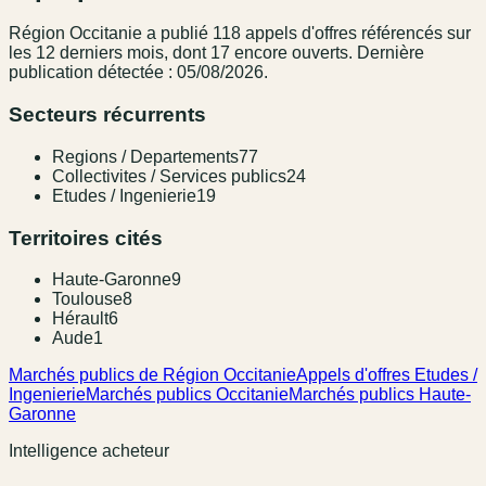
Région Occitanie
a publié
118
appel
s
d'offres référencé
s
sur
les 12 derniers mois
, dont 17 encore ouverts.
Dernière
publication détectée : 05/08/2026.
Secteurs récurrents
Regions / Departements
77
Collectivites / Services publics
24
Etudes / Ingenierie
19
Territoires cités
Haute-Garonne
9
Toulouse
8
Hérault
6
Aude
1
Marchés publics de Région Occitanie
Appels d'offres Etudes /
Ingenierie
Marchés publics Occitanie
Marchés publics Haute-
Garonne
Intelligence acheteur