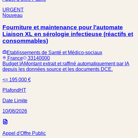
URGENT
Nouveau
Fourniture et maintenance pour l’automate
Liaison XL en sérologie infectieuse (réactifs et
consommables)
Etablissements de Santé et Médico-sociaux
France
33140000
Budget IA
Montant extrait et raffiné automatiquement par IA
depuis les données source et les documents DCE.
<= 195 000 €
Plafond
HT
Date Limite
10/08/2026
Appel d'Offre Public