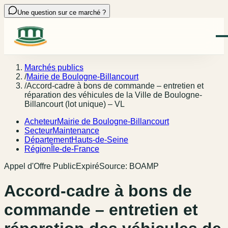
Une question sur ce marché ?
Marchés publics
/
Mairie de Boulogne-Billancourt
/
Accord-cadre à bons de commande – entretien et
réparation des véhicules de la Ville de Boulogne-
Billancourt (lot unique) – VL
Acheteur
Mairie de Boulogne-Billancourt
Secteur
Maintenance
Département
Hauts-de-Seine
Région
Île-de-France
Appel d'Offre Public
Expiré
Source:
BOAMP
Accord-cadre à bons de
commande – entretien et