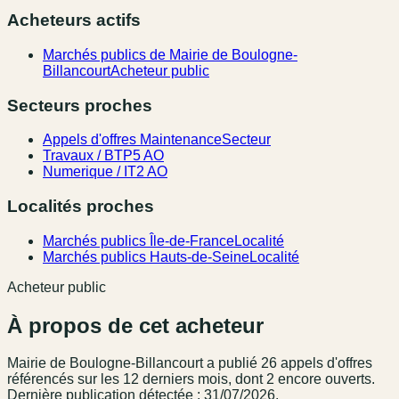
Acheteurs actifs
Marchés publics de Mairie de Boulogne-
Billancourt
Acheteur public
Secteurs proches
Appels d'offres Maintenance
Secteur
Travaux / BTP
5 AO
Numerique / IT
2 AO
Localités proches
Marchés publics Île-de-France
Localité
Marchés publics Hauts-de-Seine
Localité
Acheteur public
À propos de cet acheteur
Mairie de Boulogne-Billancourt
a publié
26
appel
s
d'offres
référencé
s
sur les 12 derniers mois
, dont 2 encore ouverts.
Dernière publication détectée : 31/07/2026.