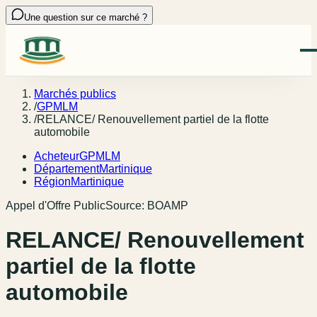
Une question sur ce marché ?
Marchés publics
/
GPMLM
/
RELANCE/ Renouvellement partiel de la flotte
automobile
Acheteur
GPMLM
Département
Martinique
Région
Martinique
Appel d'Offre Public
Source:
BOAMP
RELANCE/ Renouvellement
partiel de la flotte
automobile