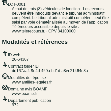
LOT-0001
Achat de trois (3) véhicules de fonction · Les recours
peuvent être introduits devant le tribunal administratif
compétent. Le tribunal administratif compétent peut être
saisi par voie dématérialisée au moyen de l'application
Télérecours accessible depuis le site :
www.telerecours.fr. · CPV 34100000
Modalités et références
ID web
26-64307
Contract folder ID
dd167aa4-9e4d-459a-bd1d-a8ec21464e3a
Modalités de réponse
www.antilles-legales.fr
Domaine avis BOAMP
www.boamp.fr
Département publication
972