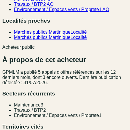
Travaux / BTP
2 AO
Environnement / Espaces verts / Proprete
1 AO
Localités proches
Marchés publics Martinique
Localité
Marchés publics Martinique
Localité
Acheteur public
À propos de cet acheteur
GPMLM
a publié
5
appel
s
d'offres référencé
s
sur les 12
derniers mois
, dont 3 encore ouverts.
Dernière publication
détectée : 31/07/2026.
Secteurs récurrents
Maintenance
3
Travaux / BTP
2
Environnement / Espaces verts / Proprete
1
Territoires cités