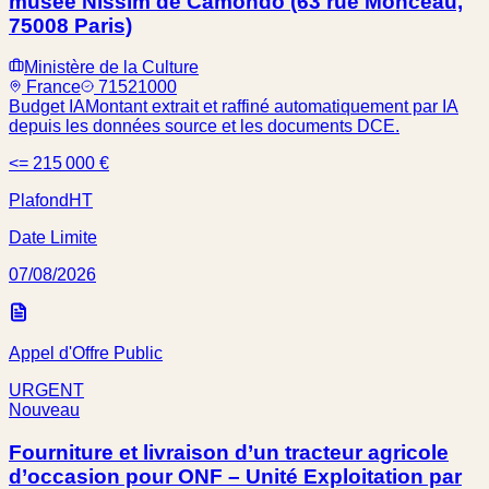
musée Nissim de Camondo (63 rue Monceau,
75008 Paris)
Ministère de la Culture
France
71521000
Budget IA
Montant extrait et raffiné automatiquement par IA
depuis les données source et les documents DCE.
<= 215 000 €
Plafond
HT
Date Limite
07/08/2026
Appel d'Offre Public
URGENT
Nouveau
Fourniture et livraison d’un tracteur agricole
d’occasion pour ONF – Unité Exploitation par