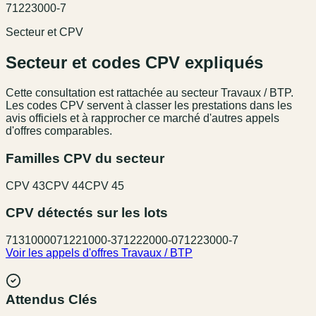
71223000-7
Secteur et CPV
Secteur et codes CPV expliqués
Cette consultation est rattachée au secteur
Travaux / BTP
.
Les codes CPV servent à classer les prestations dans les
avis officiels et à rapprocher ce marché d'autres appels
d'offres comparables.
Familles CPV du secteur
CPV
43
CPV
44
CPV
45
CPV détectés sur les lots
71310000
71221000-3
71222000-0
71223000-7
Voir les appels d'offres
Travaux / BTP
Attendus Clés