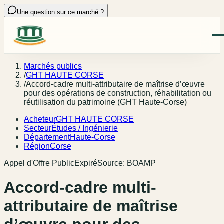
Une question sur ce marché ?
Marchés publics
/
GHT HAUTE CORSE
/
Accord-cadre multi-attributaire de maîtrise d’œuvre
pour des opérations de construction, réhabilitation ou
réutilisation du patrimoine (GHT Haute-Corse)
Acheteur
GHT HAUTE CORSE
Secteur
Études / Ingénierie
Département
Haute-Corse
Région
Corse
Appel d'Offre Public
Expiré
Source:
BOAMP
Accord-cadre multi-
attributaire de maîtrise