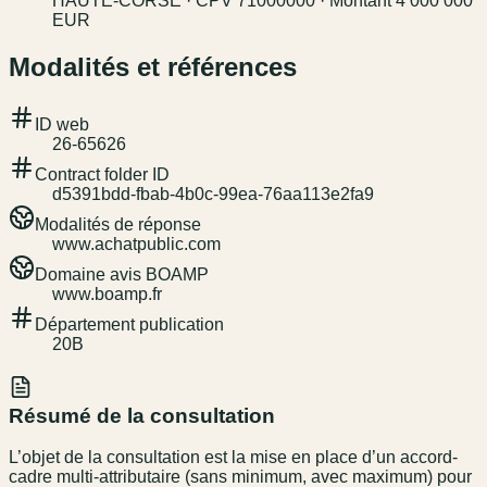
HAUTE-CORSE · CPV 71000000 · Montant 4 000 000
EUR
Modalités et références
ID web
26-65626
Contract folder ID
d5391bdd-fbab-4b0c-99ea-76aa113e2fa9
Modalités de réponse
www.achatpublic.com
Domaine avis BOAMP
www.boamp.fr
Département publication
20B
Résumé de la consultation
L’objet de la consultation est la mise en place d’un accord-
cadre multi-attributaire (sans minimum, avec maximum) pour