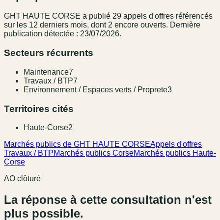
GHT HAUTE CORSE
a publié
29
appel
s
d'offres référencé
s
sur les 12 derniers mois
, dont 2 encore ouverts.
Dernière
publication détectée : 23/07/2026.
Secteurs récurrents
Maintenance
7
Travaux / BTP
7
Environnement / Espaces verts / Proprete
3
Territoires cités
Haute-Corse
2
Marchés publics de GHT HAUTE CORSE
Appels d'offres
Travaux / BTP
Marchés publics Corse
Marchés publics Haute-
Corse
AO clôturé
La réponse à cette consultation n'est
plus possible.