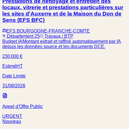
Prestations de nettoyage et entretien des
locaux, vitrerie et prestations particulières sur
les sites d'Auxerre et de la Maison du Don de
Sens (EFS BFC)
EFS BOURGOGNE-FRANCHE-COMTE
Département 25
Travaux / BTP
Budget IA
Montant extrait et raffiné automatiquement par IA
depuis les données source et les documents DCE.
230 000 €
Estimé
HT
Date Limite
31/08/2026
Appel d'Offre Public
URGENT
Nouveau