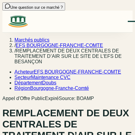
Une question sur ce marché ?
Marchés publics
/
EFS BOURGOGNE-FRANCHE-COMTE
/
REMPLACEMENT DE DEUX CENTRALES DE
TRAITEMENT D’AIR SUR LE SITE DE L’EFS DE
BESANÇON
Acheteur
EFS BOURGOGNE-FRANCHE-COMTE
Secteur
Maintenance CVC
Département
Doubs
Région
Bourgogne-Franche-Comté
Appel d'Offre Public
Expiré
Source:
BOAMP
REMPLACEMENT DE DEUX
CENTRALES DE