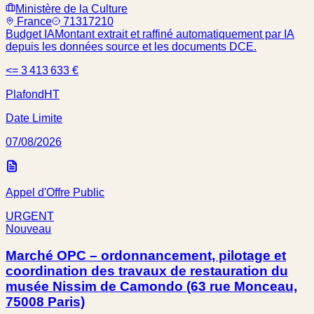
Ministère de la Culture
France
71317210
Budget IA
Montant extrait et raffiné automatiquement par IA
depuis les données source et les documents DCE.
<= 3 413 633 €
Plafond
HT
Date Limite
07/08/2026
Appel d'Offre Public
URGENT
Nouveau
Marché OPC – ordonnancement, pilotage et
coordination des travaux de restauration du
musée Nissim de Camondo (63 rue Monceau,
75008 Paris)