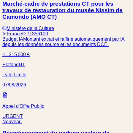
Marché-cadre de prestations CT pour les
travaux de restauration du musée Nissim de
Camondo (AMO CT)
Ministère de la Culture
France
71356100
Budget IA
Montant extrait et raffiné automatiquement par IA
depuis les données source et les documents DCE.
<= 215 000 €
Plafond
HT
Date Limite
07/08/2026
Appel d'Offre Public
URGENT
Nouveau
Réaménagement du parking visiteur de