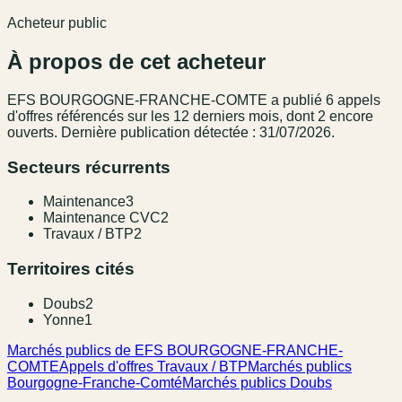
Acheteur public
À propos de cet acheteur
EFS BOURGOGNE-FRANCHE-COMTE
a publié
6
appel
s
d'offres référencé
s
sur les 12 derniers mois
, dont 2 encore
ouverts.
Dernière publication détectée : 31/07/2026.
Secteurs récurrents
Maintenance
3
Maintenance CVC
2
Travaux / BTP
2
Territoires cités
Doubs
2
Yonne
1
Marchés publics de EFS BOURGOGNE-FRANCHE-
COMTE
Appels d'offres Travaux / BTP
Marchés publics
Bourgogne-Franche-Comté
Marchés publics Doubs