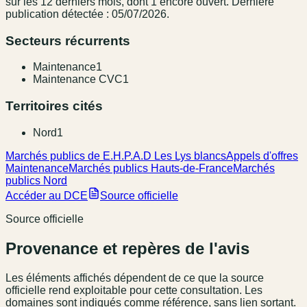
sur les 12 derniers mois
, dont 1 encore ouvert.
Dernière
publication détectée : 05/07/2026.
Secteurs récurrents
Maintenance
1
Maintenance CVC
1
Territoires cités
Nord
1
Marchés publics de E.H.P.A.D Les Lys blancs
Appels d'offres
Maintenance
Marchés publics Hauts-de-France
Marchés
publics Nord
Accéder au DCE
Source officielle
Source officielle
Provenance et repères de l'avis
Les éléments affichés dépendent de ce que la source
officielle rend exploitable pour cette consultation. Les
domaines sont indiqués comme référence, sans lien sortant.