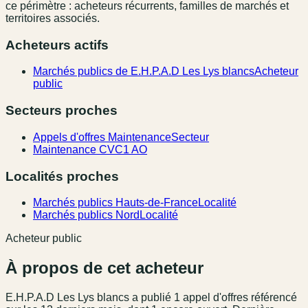
ce périmètre : acheteurs récurrents, familles de marchés et
territoires associés.
Acheteurs actifs
Marchés publics de E.H.P.A.D Les Lys blancs
Acheteur
public
Secteurs proches
Appels d'offres Maintenance
Secteur
Maintenance CVC
1 AO
Localités proches
Marchés publics Hauts-de-France
Localité
Marchés publics Nord
Localité
Acheteur public
À propos de cet acheteur
E.H.P.A.D Les Lys blancs
a publié
1
appel
d'offres référencé