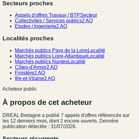
Secteurs proches
Appels d'offres Travaux / BTP
Secteur
Collectivites / Services publics
2 AO
Etudes / Ingenierie
2 AO
Localités proches
Marchés publics Pays de la Loire
Localité
Marchés publics Loire-Atlantique
Localité
Marchés publics Nantes
Localité
Côtes-d'Armor
2 AO
Finistère
2 AO
Ille-et-Vilaine
2 AO
Acheteur public
À propos de cet acheteur
DREAL Bretagne
a publié
7
appel
s
d'offres référencé
s
sur
les 12 derniers mois
, dont 2 encore ouverts.
Dernière
publication détectée : 31/07/2026.
Secteurs récurrents