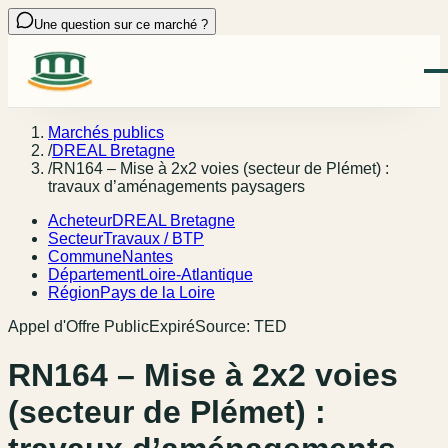
Une question sur ce marché ?
Marchés publics
/
DREAL Bretagne
/
RN164 – Mise à 2x2 voies (secteur de Plémet) :
travaux d’aménagements paysagers
Acheteur
DREAL Bretagne
Secteur
Travaux / BTP
Commune
Nantes
Département
Loire-Atlantique
Région
Pays de la Loire
Appel d'Offre Public
Expiré
Source:
TED
RN164 – Mise à 2x2 voies
(secteur de Plémet) :