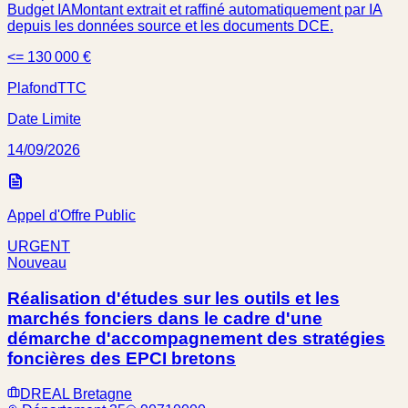
Budget IA
Montant extrait et raffiné automatiquement par IA
depuis les données source et les documents DCE.
<= 130 000 €
Plafond
TTC
Date Limite
14/09/2026
Appel d'Offre Public
URGENT
Nouveau
Réalisation d'études sur les outils et les
marchés fonciers dans le cadre d'une
démarche d'accompagnement des stratégies
foncières des EPCI bretons
DREAL Bretagne