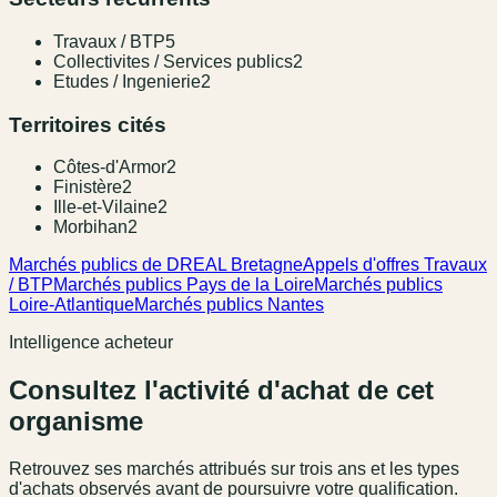
Travaux / BTP
5
Collectivites / Services publics
2
Etudes / Ingenierie
2
Territoires cités
Côtes-d'Armor
2
Finistère
2
Ille-et-Vilaine
2
Morbihan
2
Marchés publics de DREAL Bretagne
Appels d'offres Travaux
/ BTP
Marchés publics Pays de la Loire
Marchés publics
Loire-Atlantique
Marchés publics Nantes
Intelligence acheteur
Consultez l'activité d'achat de cet
organisme
Retrouvez ses marchés attribués sur trois ans et les types
d'achats observés avant de poursuivre votre qualification.