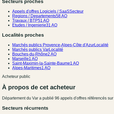
Secteurs proches
Appels d'offres Logiciels / SaaS
Secteur
Regions / Departements
58 AO
Travaux / BTP
51 AO
Etudes / Ingenierie
31 AO
Localités proches
Marchés publics Provence-Alpes-Côte d'Azur
Localité
Marchés publics Var
Localité
Bouches-du-Rhône
2 AO
Marseille
1 AO
Saint-Maximin-la-Sainte-Baume
1 AO
Alpes-Maritimes
1 AO
Acheteur public
À propos de cet acheteur
Département du Var
a publié
96
appel
s
d'offres référencé
s
sur 
Secteurs récurrents