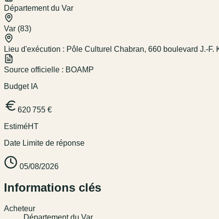
Département du Var
Var (83)
Lieu d'exécution :
Pôle Culturel Chabran, 660 boulevard J.-F
Source officielle :
BOAMP
Budget IA
620 755 €
Estimé
HT
Date Limite de réponse
05/08/2026
Informations clés
Acheteur
Département du Var