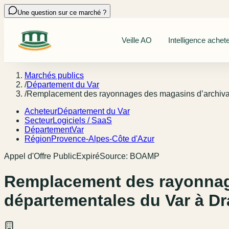
Une question sur ce marché ?
Veille AO
Intelligence achet
Marchés publics
/
Département du Var
/
Remplacement des rayonnages des magasins d’archiva
Acheteur
Département du Var
Secteur
Logiciels / SaaS
Département
Var
Région
Provence-Alpes-Côte d'Azur
Appel d'Offre Public
Expiré
Source:
BOAMP
Remplacement des rayonnag
départementales du Var à D