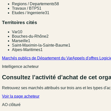
Regions / Departements
58
Travaux / BTP
51
Etudes / Ingenierie
31
Territoires cités
Var
10
Bouches-du-Rhône
2
Marseille
1
Saint-Maximin-la-Sainte-Baume
1
Alpes-Maritimes
1
Marchés publics de Département du Var
Appels d'offres Logici
Intelligence acheteur
Consultez l'activité d'achat de cet or
Retrouvez ses marchés attribués sur trois ans et les types d'ac
Voir la page acheteur
AO clôturé