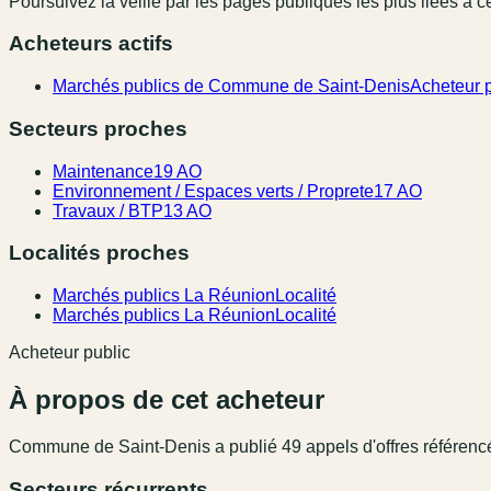
Poursuivez la veille par les pages publiques les plus liées à ce
Acheteurs actifs
Marchés publics de Commune de Saint-Denis
Acheteur p
Secteurs proches
Maintenance
19 AO
Environnement / Espaces verts / Proprete
17 AO
Travaux / BTP
13 AO
Localités proches
Marchés publics La Réunion
Localité
Marchés publics La Réunion
Localité
Acheteur public
À propos de cet acheteur
Commune de Saint-Denis
a publié
49
appel
s
d'offres référenc
Secteurs récurrents