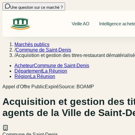
Une question sur ce marché ?
Veille AO
Intelligence achet
Marchés publics
/
Commune de Saint-Denis
/
Acquisition et gestion des titres-restaurant dématériali
Acheteur
Commune de Saint-Denis
Département
La Réunion
Région
La Réunion
Appel d'Offre Public
Expiré
Source:
BOAMP
Acquisition et gestion des t
agents de la Ville de Saint-D
Commune de Saint-Denis