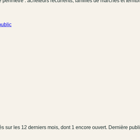
 périmètre : acheteurs récurrents, familles de marchés et territo
ublic
é
s
sur les 12 derniers mois
, dont 1 encore ouvert.
Dernière publi