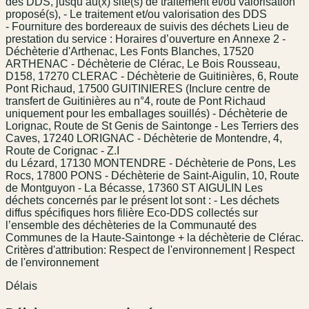
des DDS, jusqu’au(x) site(s) de traitement et/ou valorisation
proposé(s), - Le traitement et/ou valorisation des DDS
- Fourniture des bordereaux de suivis des déchets Lieu de
prestation du service : Horaires d’ouverture en Annexe 2 -
Déchèterie d'Arthenac, Les Fonts Blanches, 17520
ARTHENAC - Déchèterie de Clérac, Le Bois Rousseau,
D158, 17270 CLERAC - Déchèterie de Guitinières, 6, Route
Pont Richaud, 17500 GUITINIERES (Inclure centre de
transfert de Guitinières au n°4, route de Pont Richaud
uniquement pour les emballages souillés) - Déchèterie de
Lorignac, Route de St Genis de Saintonge - Les Terriers des
Caves, 17240 LORIGNAC - Déchèterie de Montendre, 4,
Route de Corignac - Z.I
du Lézard, 17130 MONTENDRE - Déchèterie de Pons, Les
Rocs, 17800 PONS - Déchèterie de Saint-Aigulin, 10, Route
de Montguyon - La Bécasse, 17360 ST AIGULIN Les
déchets concernés par le présent lot sont : - Les déchets
diffus spécifiques hors filière Eco-DDS collectés sur
l’ensemble des déchèteries de la Communauté des
Communes de la Haute-Saintonge + la déchèterie de Clérac.
Critères d'attribution: Respect de l'environnement | Respect
de l'environnement
Délais