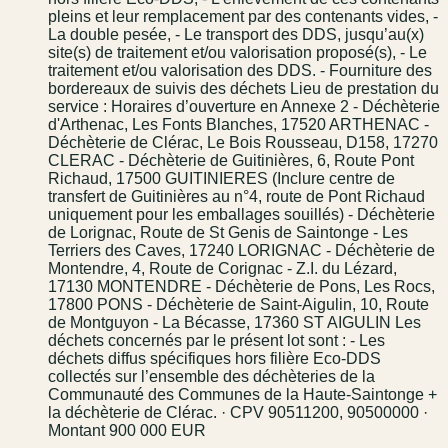
pleins et leur remplacement par des contenants vides, -
La double pesée, - Le transport des DDS, jusqu’au(x)
site(s) de traitement et/ou valorisation proposé(s), - Le
traitement et/ou valorisation des DDS. - Fourniture des
bordereaux de suivis des déchets Lieu de prestation du
service : Horaires d’ouverture en Annexe 2 - Déchèterie
d'Arthenac, Les Fonts Blanches, 17520 ARTHENAC -
Déchèterie de Clérac, Le Bois Rousseau, D158, 17270
CLERAC - Déchèterie de Guitinières, 6, Route Pont
Richaud, 17500 GUITINIERES (Inclure centre de
transfert de Guitinières au n°4, route de Pont Richaud
uniquement pour les emballages souillés) - Déchèterie
de Lorignac, Route de St Genis de Saintonge - Les
Terriers des Caves, 17240 LORIGNAC - Déchèterie de
Montendre, 4, Route de Corignac - Z.I. du Lézard,
17130 MONTENDRE - Déchèterie de Pons, Les Rocs,
17800 PONS - Déchèterie de Saint-Aigulin, 10, Route
de Montguyon - La Bécasse, 17360 ST AIGULIN Les
déchets concernés par le présent lot sont : - Les
déchets diffus spécifiques hors filière Eco-DDS
collectés sur l’ensemble des déchèteries de la
Communauté des Communes de la Haute-Saintonge +
la déchèterie de Clérac. · CPV 90511200, 90500000 ·
Montant 900 000 EUR