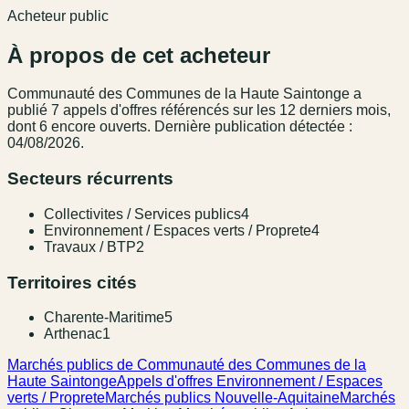
Acheteur public
À propos de cet acheteur
Communauté des Communes de la Haute Saintonge
a
publié
7
appel
s
d'offres référencé
s
sur les 12 derniers mois
,
dont 6 encore ouverts.
Dernière publication détectée :
04/08/2026.
Secteurs récurrents
Collectivites / Services publics
4
Environnement / Espaces verts / Proprete
4
Travaux / BTP
2
Territoires cités
Charente-Maritime
5
Arthenac
1
Marchés publics de Communauté des Communes de la
Haute Saintonge
Appels d'offres Environnement / Espaces
verts / Proprete
Marchés publics Nouvelle-Aquitaine
Marchés