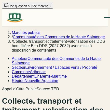
Une question sur ce marché ?
Marchés publics
/
Communauté des Communes de la Haute Saintonge
/
Collecte, transport et traitement-valorisation des DDS
hors filière Eco-DDS (2027-2032) avec mise à
disposition de contenants
Acheteur
Communauté des Communes de la Haute
Saintonge
Secteur
Environnement / Espaces verts / Propreté
Commune
Arthenac
Département
Charente-Maritime
Région
Nouvelle-Aquitaine
Appel d'Offre Public
Source:
TED
Collecte, transport et