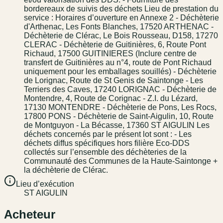
bordereaux de suivis des déchets Lieu de prestation du
service : Horaires d’ouverture en Annexe 2 - Déchèterie
d'Arthenac, Les Fonts Blanches, 17520 ARTHENAC -
Déchèterie de Clérac, Le Bois Rousseau, D158, 17270
CLERAC - Déchèterie de Guitinières, 6, Route Pont
Richaud, 17500 GUITINIERES (Inclure centre de
transfert de Guitinières au n°4, route de Pont Richaud
uniquement pour les emballages souillés) - Déchèterie
de Lorignac, Route de St Genis de Saintonge - Les
Terriers des Caves, 17240 LORIGNAC - Déchèterie de
Montendre, 4, Route de Corignac - Z.I. du Lézard,
17130 MONTENDRE - Déchèterie de Pons, Les Rocs,
17800 PONS - Déchèterie de Saint-Aigulin, 10, Route
de Montguyon - La Bécasse, 17360 ST AIGULIN Les
déchets concernés par le présent lot sont : - Les
déchets diffus spécifiques hors filière Eco-DDS
collectés sur l’ensemble des déchèteries de la
Communauté des Communes de la Haute-Saintonge +
la déchèterie de Clérac.
Lieu d’exécution
ST AIGULIN
Acheteur