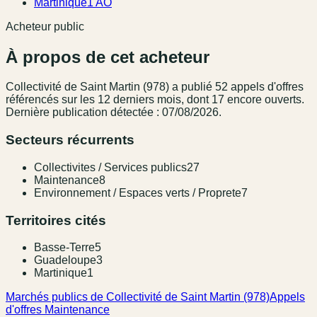
Martinique
1 AO
Acheteur public
À propos de cet acheteur
Collectivité de Saint Martin (978)
a publié
52
appel
s
d'offres
référencé
s
sur les 12 derniers mois
, dont 17 encore ouverts.
Dernière publication détectée : 07/08/2026.
Secteurs récurrents
Collectivites / Services publics
27
Maintenance
8
Environnement / Espaces verts / Proprete
7
Territoires cités
Basse-Terre
5
Guadeloupe
3
Martinique
1
Marchés publics de Collectivité de Saint Martin (978)
Appels
d'offres Maintenance