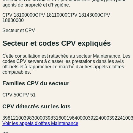
agents de propreté et d’hygiène.
CPV
18100000
CPV
18110000
CPV
18143000
CPV
18830000
Secteur et CPV
Secteur et codes CPV expliqués
Cette consultation est rattachée au secteur
Maintenance
. Les
codes CPV servent à classer les prestations dans les avis
officiels et à rapprocher ce marché d'autres appels d'offres
comparables.
Familles CPV du secteur
CPV
50
CPV
51
CPV détectés sur les lots
39812100
39830000
39831600
19640000
39224000
39224100
Voir les appels d'offres
Maintenance