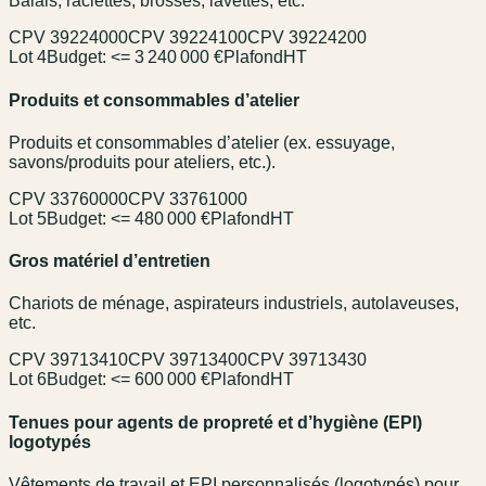
Balais, raclettes, brosses, lavettes, etc.
CPV
39224000
CPV
39224100
CPV
39224200
Lot 4
Budget:
<= 3 240 000 €
Plafond
HT
Produits et consommables d’atelier
Produits et consommables d’atelier (ex. essuyage,
savons/produits pour ateliers, etc.).
CPV
33760000
CPV
33761000
Lot 5
Budget:
<= 480 000 €
Plafond
HT
Gros matériel d’entretien
Chariots de ménage, aspirateurs industriels, autolaveuses,
etc.
CPV
39713410
CPV
39713400
CPV
39713430
Lot 6
Budget:
<= 600 000 €
Plafond
HT
Tenues pour agents de propreté et d’hygiène (EPI)
logotypés
Vêtements de travail et EPI personnalisés (logotypés) pour