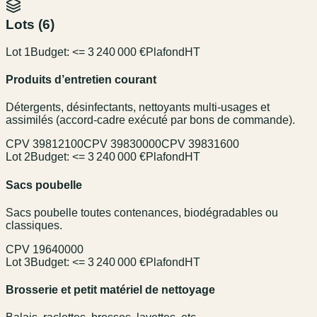
Lots (
6
)
Lot 1
Budget:
<= 3 240 000 €
Plafond
HT
Produits d’entretien courant
Détergents, désinfectants, nettoyants multi-usages et
assimilés (accord-cadre exécuté par bons de commande).
CPV
39812100
CPV
39830000
CPV
39831600
Lot 2
Budget:
<= 3 240 000 €
Plafond
HT
Sacs poubelle
Sacs poubelle toutes contenances, biodégradables ou
classiques.
CPV
19640000
Lot 3
Budget:
<= 3 240 000 €
Plafond
HT
Brosserie et petit matériel de nettoyage