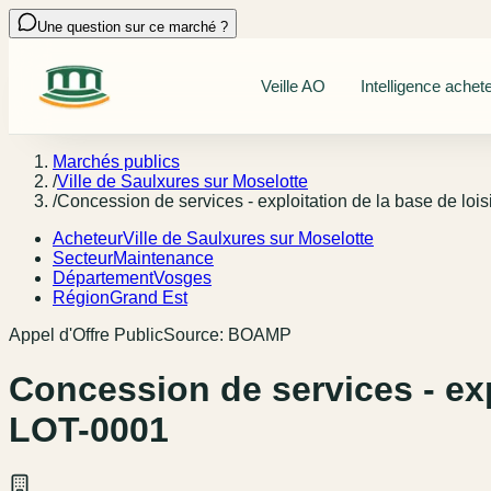
Une question sur ce marché ?
Veille AO
Intelligence achet
Marchés publics
/
Ville de Saulxures sur Moselotte
/
Concession de services - exploitation de la base de lois
Acheteur
Ville de Saulxures sur Moselotte
Secteur
Maintenance
Département
Vosges
Région
Grand Est
Appel d'Offre Public
Source:
BOAMP
Concession de services - expl
LOT-0001