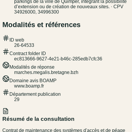
parkings de la ville de Quimper, intégrant la possibilité
d’extension ou de création de nouveaux sites. · CPV
34926000, 34996300
Modalités et références
ID web
26-64533
Contract folder ID
ec813666-9627-4e21-b46c-285edb7cfc36
Modalités de réponse
marches.megalis.bretagne.bzh
Domaine avis BOAMP
www.boamp.fr
Département publication
29
Résumé de la consultation
Contrat de maintenance des systèmes d'accès et de péage