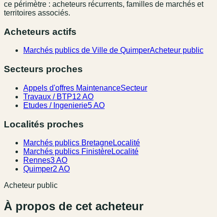
ce périmètre : acheteurs récurrents, familles de marchés et
territoires associés.
Acheteurs actifs
Marchés publics de Ville de Quimper
Acheteur public
Secteurs proches
Appels d'offres Maintenance
Secteur
Travaux / BTP
12 AO
Etudes / Ingenierie
5 AO
Localités proches
Marchés publics Bretagne
Localité
Marchés publics Finistère
Localité
Rennes
3 AO
Quimper
2 AO
Acheteur public
À propos de cet acheteur