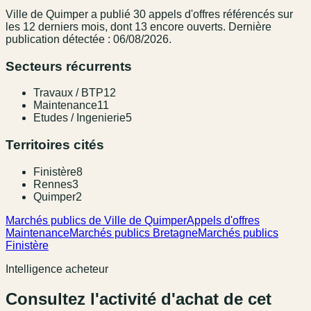
Ville de Quimper
a publié
30
appel
s
d'offres référencé
s
sur
les 12 derniers mois
, dont 13 encore ouverts.
Dernière
publication détectée : 06/08/2026.
Secteurs récurrents
Travaux / BTP
12
Maintenance
11
Etudes / Ingenierie
5
Territoires cités
Finistère
8
Rennes
3
Quimper
2
Marchés publics de Ville de Quimper
Appels d'offres
Maintenance
Marchés publics Bretagne
Marchés publics
Finistère
Intelligence acheteur
Consultez l'activité d'achat de cet