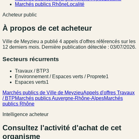
Marchés publics Rhône
Localité
Acheteur public
À propos de cet acheteur
Ville de Meyzieu
a publié
4
appel
s
d'offres référencé
s
sur les
12 derniers mois
.
Dernière publication détectée : 03/07/2026.
Secteurs récurrents
Travaux / BTP
3
Environnement / Espaces verts / Proprete
1
Espaces verts
1
Marchés publics de Ville de Meyzieu
Appels d'offres Travaux
/ BTP
Marchés publics Auvergne-Rhône-Alpes
Marchés
publics Rhône
Intelligence acheteur
Consultez l'activité d'achat de cet
organisme