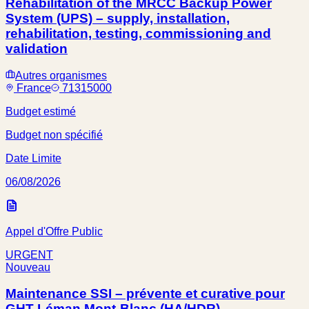
Rehabilitation of the MRCC Backup Power
System (UPS) – supply, installation,
rehabilitation, testing, commissioning and
validation
Autres organismes
France
71315000
Budget estimé
Budget non spécifié
Date Limite
06/08/2026
Appel d'Offre Public
URGENT
Nouveau
Maintenance SSI – prévente et curative pour
GHT Léman Mont-Blanc (HA/HDR)