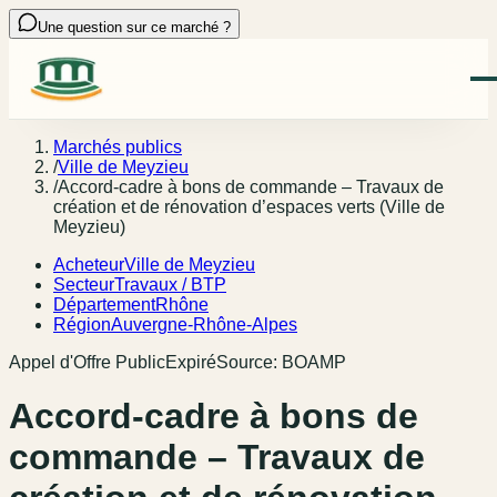
Une question sur ce marché ?
Marchés publics
/
Ville de Meyzieu
/
Accord-cadre à bons de commande – Travaux de
création et de rénovation d’espaces verts (Ville de
Meyzieu)
Acheteur
Ville de Meyzieu
Secteur
Travaux / BTP
Département
Rhône
Région
Auvergne-Rhône-Alpes
Appel d'Offre Public
Expiré
Source:
BOAMP
Accord-cadre à bons de
commande – Travaux de