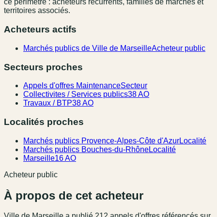
ce périmètre : acheteurs récurrents, familles de marchés et
territoires associés.
Acheteurs actifs
Marchés publics de Ville de Marseille
Acheteur public
Secteurs proches
Appels d'offres Maintenance
Secteur
Collectivites / Services publics
38 AO
Travaux / BTP
38 AO
Localités proches
Marchés publics Provence-Alpes-Côte d'Azur
Localité
Marchés publics Bouches-du-Rhône
Localité
Marseille
16 AO
Acheteur public
À propos de cet acheteur
Ville de Marseille
a publié
212
appel
s
d'offres référencé
s
sur