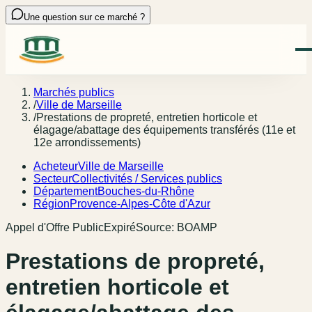
Une question sur ce marché ?
Marchés publics
/
Ville de Marseille
/
Prestations de propreté, entretien horticole et
élagage/abattage des équipements transférés (11e et
12e arrondissements)
Acheteur
Ville de Marseille
Secteur
Collectivités / Services publics
Département
Bouches-du-Rhône
Région
Provence-Alpes-Côte d'Azur
Appel d'Offre Public
Expiré
Source:
BOAMP
Prestations de propreté,
entretien horticole et