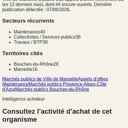
les 12 derniers mois
, dont 44 encore ouverts.
Dernière
publication détectée : 07/08/2026.
Secteurs récurrents
Maintenance
40
Collectivites / Services publics
38
Travaux / BTP
38
Territoires cités
Bouches-du-Rhône
28
Marseille
16
Marchés publics de Ville de Marseille
Appels d'offres
Maintenance
Marchés publics Provence-Alpes-Côte
d'Azur
Marchés publics Bouches-du-Rhône
Intelligence acheteur
Consultez l'activité d'achat de cet
organisme