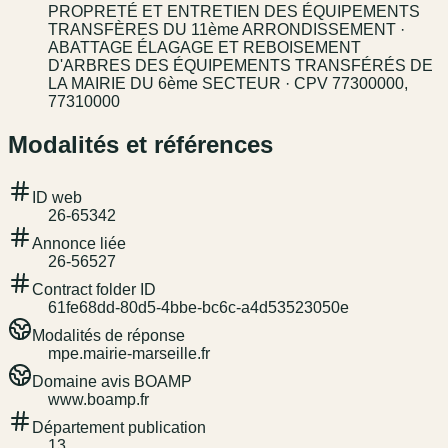
PROPRETÉ ET ENTRETIEN DES ÉQUIPEMENTS
TRANSFÈRES DU 11ème ARRONDISSEMENT ·
ABATTAGE ÉLAGAGE ET REBOISEMENT
D'ARBRES DES ÉQUIPEMENTS TRANSFÉRÉS DE
LA MAIRIE DU 6ème SECTEUR · CPV 77300000,
77310000
Modalités et références
ID web
26-65342
Annonce liée
26-56527
Contract folder ID
61fe68dd-80d5-4bbe-bc6c-a4d53523050e
Modalités de réponse
mpe.mairie-marseille.fr
Domaine avis BOAMP
www.boamp.fr
Département publication
13