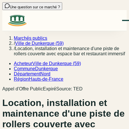
Une question sur ce marché ?
Marchés publics
/
Ville de Dunkerque (59)
/
Location, installation et maintenance d'une piste de
rollers couverte avec espace bar et restaurant immersif
Acheteur
Ville de Dunkerque (59)
Commune
Dunkerque
Département
Nord
Région
Hauts-de-France
Appel d'Offre Public
Expiré
Source:
TED
Location, installation et
maintenance d'une piste de
rollers couverte avec