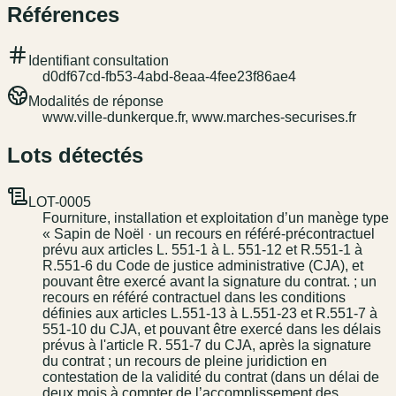
Références
Identifiant consultation
d0df67cd-fb53-4abd-8eaa-4fee23f86ae4
Modalités de réponse
www.ville-dunkerque.fr, www.marches-securises.fr
Lots détectés
LOT-0005
Fourniture, installation et exploitation d’un manège type
« Sapin de Noël · un recours en référé-précontractuel
prévu aux articles L. 551-1 à L. 551-12 et R.551-1 à
R.551-6 du Code de justice administrative (CJA), et
pouvant être exercé avant la signature du contrat. ; un
recours en référé contractuel dans les conditions
définies aux articles L.551-13 à L.551-23 et R.551-7 à
551-10 du CJA, et pouvant être exercé dans les délais
prévus à l'article R. 551-7 du CJA, après la signature
du contrat ; un recours de pleine juridiction en
contestation de la validité du contrat (dans un délai de
deux mois à compter de l’accomplissement des