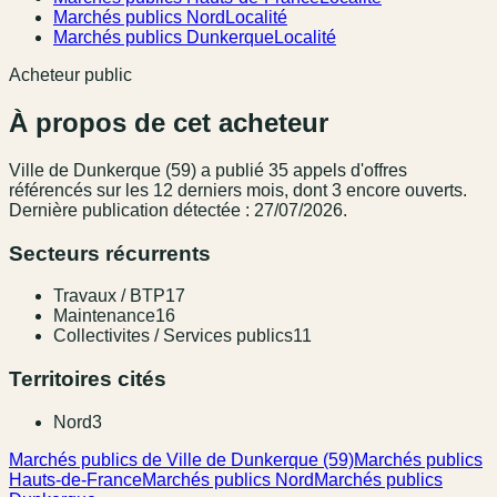
Marchés publics Nord
Localité
Marchés publics Dunkerque
Localité
Acheteur public
À propos de cet acheteur
Ville de Dunkerque (59)
a publié
35
appel
s
d'offres
référencé
s
sur les 12 derniers mois
, dont 3 encore ouverts.
Dernière publication détectée : 27/07/2026.
Secteurs récurrents
Travaux / BTP
17
Maintenance
16
Collectivites / Services publics
11
Territoires cités
Nord
3
Marchés publics de Ville de Dunkerque (59)
Marchés publics
Hauts-de-France
Marchés publics Nord
Marchés publics