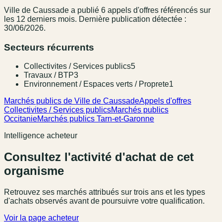
Ville de Caussade
a publié
6
appel
s
d'offres référencé
s
sur
les 12 derniers mois
.
Dernière publication détectée :
30/06/2026.
Secteurs récurrents
Collectivites / Services publics
5
Travaux / BTP
3
Environnement / Espaces verts / Proprete
1
Marchés publics de Ville de Caussade
Appels d'offres
Collectivites / Services publics
Marchés publics
Occitanie
Marchés publics Tarn-et-Garonne
Intelligence acheteur
Consultez l'activité d'achat de cet
organisme
Retrouvez ses marchés attribués sur trois ans et les types
d'achats observés avant de poursuivre votre qualification.
Voir la page acheteur