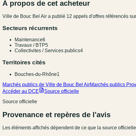
À propos de cet acheteur
Ville de Bouc Bel Air
a publié
12
appel
s
d'offres référencé
s
sur
Secteurs récurrents
Maintenance
6
Travaux / BTP
5
Collectivites / Services publics
4
Territoires cités
Bouches-du-Rhône
1
Marchés publics de Ville de Bouc Bel Air
Marchés publics Pro
Accéder au DCE
Source officielle
Source officielle
Provenance et repères de l'avis
Les éléments affichés dépendent de ce que la source officielle