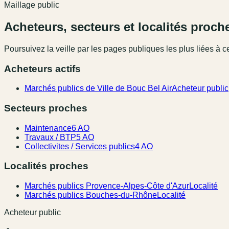
Maillage public
Acheteurs, secteurs et localités proch
Poursuivez la veille par les pages publiques les plus liées à ce
Acheteurs actifs
Marchés publics de Ville de Bouc Bel Air
Acheteur public
Secteurs proches
Maintenance
6 AO
Travaux / BTP
5 AO
Collectivites / Services publics
4 AO
Localités proches
Marchés publics Provence-Alpes-Côte d'Azur
Localité
Marchés publics Bouches-du-Rhône
Localité
Acheteur public