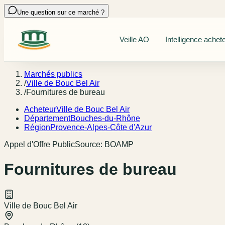
Une question sur ce marché ?
Veille AO
Intelligence achet
Marchés publics
/
Ville de Bouc Bel Air
/
Fournitures de bureau
Acheteur
Ville de Bouc Bel Air
Département
Bouches-du-Rhône
Région
Provence-Alpes-Côte d'Azur
Appel d'Offre Public
Source:
BOAMP
Fournitures de bureau
Ville de Bouc Bel Air