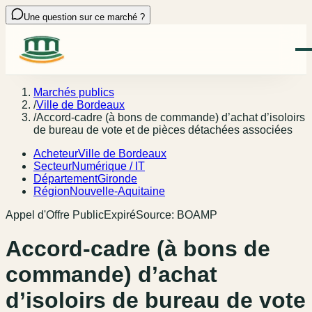
Une question sur ce marché ?
Marchés publics
/
Ville de Bordeaux
/
Accord-cadre (à bons de commande) d’achat d’isoloirs
de bureau de vote et de pièces détachées associées
Acheteur
Ville de Bordeaux
Secteur
Numérique / IT
Département
Gironde
Région
Nouvelle-Aquitaine
Appel d'Offre Public
Expiré
Source:
BOAMP
Accord-cadre (à bons de
commande) d’achat
d’isoloirs de bureau de vote