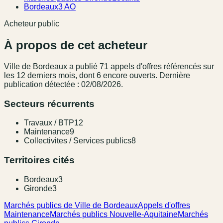
Bordeaux
3 AO
Acheteur public
À propos de cet acheteur
Ville de Bordeaux
a publié
71
appel
s
d'offres référencé
s
sur
les 12 derniers mois
, dont 6 encore ouverts.
Dernière
publication détectée : 02/08/2026.
Secteurs récurrents
Travaux / BTP
12
Maintenance
9
Collectivites / Services publics
8
Territoires cités
Bordeaux
3
Gironde
3
Marchés publics de Ville de Bordeaux
Appels d'offres
Maintenance
Marchés publics Nouvelle-Aquitaine
Marchés