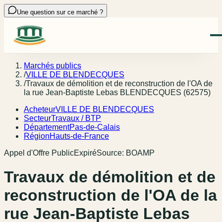
Une question sur ce marché ?
Marchés publics
/
VILLE DE BLENDECQUES
/
Travaux de démolition et de reconstruction de l'OA de
la rue Jean-Baptiste Lebas BLENDECQUES (62575)
Acheteur
VILLE DE BLENDECQUES
Secteur
Travaux / BTP
Département
Pas-de-Calais
Région
Hauts-de-France
Appel d'Offre Public
Expiré
Source:
BOAMP
Travaux de démolition et de
reconstruction de l'OA de la
rue Jean-Baptiste Lebas