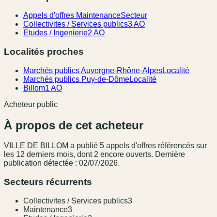
Appels d'offres Maintenance
Secteur
Collectivites / Services publics
3 AO
Etudes / Ingenierie
2 AO
Localités proches
Marchés publics Auvergne-Rhône-Alpes
Localité
Marchés publics Puy-de-Dôme
Localité
Billom
1 AO
Acheteur public
À propos de cet acheteur
VILLE DE BILLOM
a publié
5
appel
s
d'offres référencé
s
sur
les 12 derniers mois
, dont 2 encore ouverts.
Dernière
publication détectée : 02/07/2026.
Secteurs récurrents
Collectivites / Services publics
3
Maintenance
3