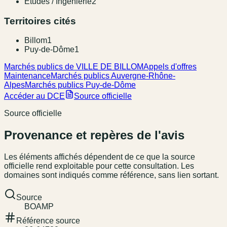
Etudes / Ingenierie
2
Territoires cités
Billom
1
Puy-de-Dôme
1
Marchés publics de VILLE DE BILLOM
Appels d'offres
Maintenance
Marchés publics Auvergne-Rhône-
Alpes
Marchés publics Puy-de-Dôme
Accéder au DCE
Source officielle
Source officielle
Provenance et repères de l'avis
Les éléments affichés dépendent de ce que la source
officielle rend exploitable pour cette consultation. Les
domaines sont indiqués comme référence, sans lien sortant.
Source
BOAMP
Référence source