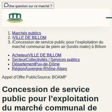
Une question sur ce marché ?
Marchés publics
/
VILLE DE BILLOM
/
Concession de service public pour l’exploitation du
marché communal de plein air (lundis matin) à Billom
Acheteur
VILLE DE BILLOM
Secteur
Collectivités / Services publics
Département
Puy-de-Dôme
Région
Auvergne-Rhône-Alpes
Appel d'Offre Public
Source:
BOAMP
Concession de service
public pour l’exploitation
du marché communal de