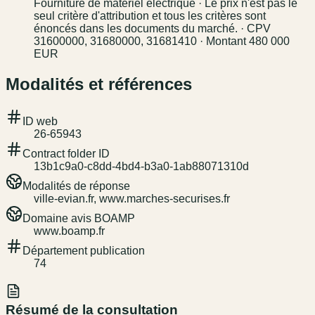
Fourniture de matériel électrique · Le prix n'est pas le
seul critère d'attribution et tous les critères sont
énoncés dans les documents du marché. · CPV
31600000, 31680000, 31681410 · Montant 480 000
EUR
Modalités et références
ID web
26-65943
Contract folder ID
13b1c9a0-c8dd-4bd4-b3a0-1ab88071310d
Modalités de réponse
ville-evian.fr, www.marches-securises.fr
Domaine avis BOAMP
www.boamp.fr
Département publication
74
Résumé de la consultation