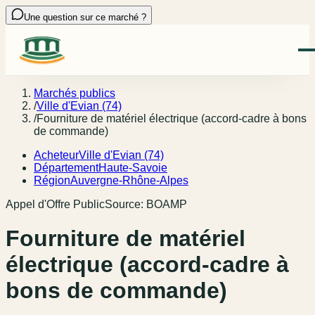
Une question sur ce marché ?
Marchés publics
/
Ville d'Evian (74)
/
Fourniture de matériel électrique (accord-cadre à bons
de commande)
Acheteur
Ville d'Evian (74)
Département
Haute-Savoie
Région
Auvergne-Rhône-Alpes
Appel d'Offre Public
Source:
BOAMP
Fourniture de matériel
électrique (accord-cadre à
bons de commande)