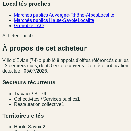
Localités proches
Marchés publics Auvergne-Rhône-Alpes
Localité
Marchés publics Haute-Savoie
Localité
Grenoble
1 AO
Acheteur public
À propos de cet acheteur
Ville d'Evian (74)
a publié
8
appel
s
d'offres référencé
s
sur les
12 derniers mois
, dont 3 encore ouverts.
Dernière publication
détectée : 05/07/2026.
Secteurs récurrents
Travaux / BTP
4
Collectivites / Services publics
1
Restauration collective
1
Territoires cités
Haute-Savoie
2