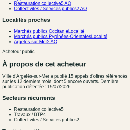
Restauration collective
5 AO
Collectivites / Services publics
2 AO
Localités proches
Marchés publics Occitanie
Localité
Marchés publics Pyrénées-Orientales
Localité
Argelès-sur-Mer
2 AO
Acheteur public
À propos de cet acheteur
Ville d'Argelès-sur-Mer
a publié
15
appel
s
d'offres référencé
s
sur les 12 derniers mois
, dont 5 encore ouverts.
Dernière
publication détectée : 19/07/2026.
Secteurs récurrents
Restauration collective
5
Travaux / BTP
4
Collectivites / Services publics
2