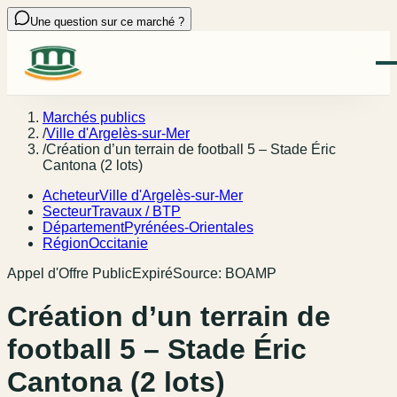
Une question sur ce marché ?
Marchés publics
/
Ville d'Argelès-sur-Mer
/
Création d’un terrain de football 5 – Stade Éric
Cantona (2 lots)
Acheteur
Ville d'Argelès-sur-Mer
Secteur
Travaux / BTP
Département
Pyrénées-Orientales
Région
Occitanie
Appel d'Offre Public
Expiré
Source:
BOAMP
Création d’un terrain de
football 5 – Stade Éric
Cantona (2 lots)