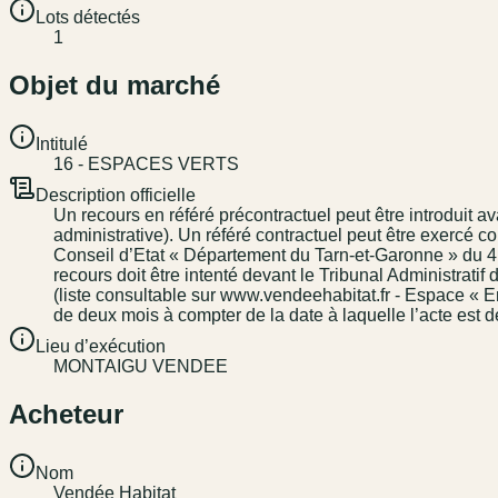
Lots détectés
1
Objet du marché
Intitulé
16 - ESPACES VERTS
Description officielle
Un recours en référé précontractuel peut être introduit a
administrative). Un référé contractuel peut être exercé c
Conseil d’Etat « Département du Tarn-et-Garonne » du 4 a
recours doit être intenté devant le Tribunal Administratif
(liste consultable sur www.vendeehabitat.fr - Espace « En
de deux mois à compter de la date à laquelle l’acte est d
Lieu d’exécution
MONTAIGU VENDEE
Acheteur
Nom
Vendée Habitat