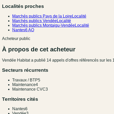
Localités proches
Marchés publics Pays de la Loire
Localité
Marchés publics Vendée
Localité
Marchés publics Montaigu-Vendée
Localité
Nantes
6 AO
Acheteur public
À propos de cet acheteur
Vendée Habitat
a publié
14
appel
s
d'offres référencé
s
sur les 
Secteurs récurrents
Travaux / BTP
5
Maintenance
4
Maintenance CVC
3
Territoires cités
Nantes
6
Vendée
3