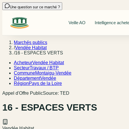
Une question sur ce marché ?
Veille AO
Intelligence achet
Marchés publics
/
Vendée Habitat
/
16 - ESPACES VERTS
Acheteur
Vendée Habitat
Secteur
Travaux / BTP
Commune
Montaigu-Vendée
Département
Vendée
Région
Pays de la Loire
Appel d'Offre Public
Source:
TED
16 - ESPACES VERTS
Vendée Habitat