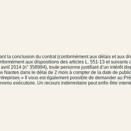
vant la conclusion du contrat (conformément aux délais et aux dis
onformément aux dispositions des articles L. 551-13 et suivants 
vril 2014 (n° 358994), toute personne justifiant d’un intérêt di
 de Nantes dans le délai de 2 mois à compter de la date de public
treprises » Il vous est également possible de demander au Préfe
evenu exécutoire. Un recours indemnitaire peut enfin être intent