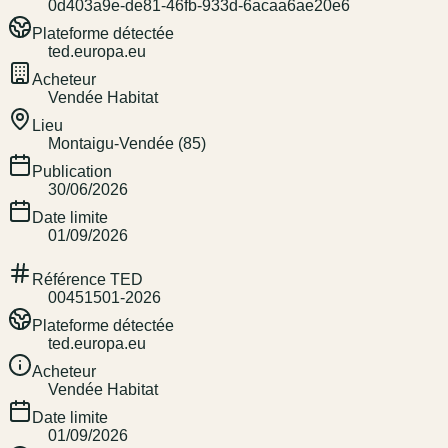
0d403a9e-de81-46fb-933d-6acaa6ae20e6
Plateforme détectée
ted.europa.eu
Acheteur
Vendée Habitat
Lieu
Montaigu-Vendée (85)
Publication
30/06/2026
Date limite
01/09/2026
Référence TED
00451501-2026
Plateforme détectée
ted.europa.eu
Acheteur
Vendée Habitat
Date limite
01/09/2026