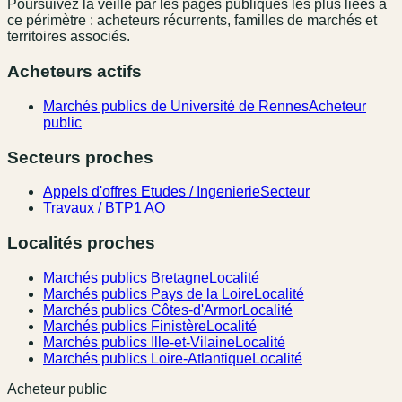
Poursuivez la veille par les pages publiques les plus liées à
ce périmètre : acheteurs récurrents, familles de marchés et
territoires associés.
Acheteurs actifs
Marchés publics de Université de Rennes
Acheteur
public
Secteurs proches
Appels d'offres Etudes / Ingenierie
Secteur
Travaux / BTP
1 AO
Localités proches
Marchés publics Bretagne
Localité
Marchés publics Pays de la Loire
Localité
Marchés publics Côtes-d'Armor
Localité
Marchés publics Finistère
Localité
Marchés publics Ille-et-Vilaine
Localité
Marchés publics Loire-Atlantique
Localité
Acheteur public