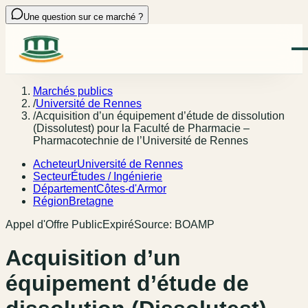
Une question sur ce marché ?
Marchés publics
/
Université de Rennes
/
Acquisition d’un équipement d’étude de dissolution
(Dissolutest) pour la Faculté de Pharmacie –
Pharmacotechnie de l’Université de Rennes
Acheteur
Université de Rennes
Secteur
Études / Ingénierie
Département
Côtes-d'Armor
Région
Bretagne
Appel d'Offre Public
Expiré
Source:
BOAMP
Acquisition d’un
équipement d’étude de