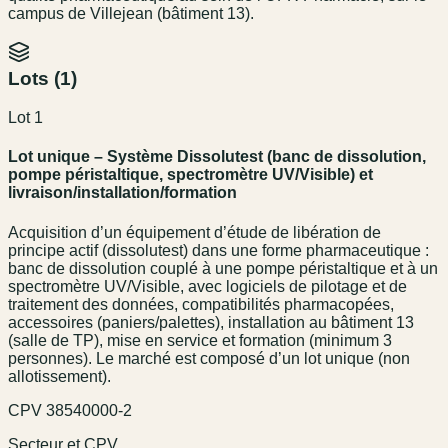
campus de Villejean (bâtiment 13).
Lots (
1
)
Lot 1
Lot unique – Système Dissolutest (banc de dissolution,
pompe péristaltique, spectromètre UV/Visible) et
livraison/installation/formation
Acquisition d’un équipement d’étude de libération de
principe actif (dissolutest) dans une forme pharmaceutique :
banc de dissolution couplé à une pompe péristaltique et à un
spectromètre UV/Visible, avec logiciels de pilotage et de
traitement des données, compatibilités pharmacopées,
accessoires (paniers/palettes), installation au bâtiment 13
(salle de TP), mise en service et formation (minimum 3
personnes). Le marché est composé d’un lot unique (non
allotissement).
CPV
38540000-2
Secteur et CPV