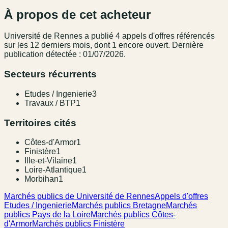
À propos de cet acheteur
Université de Rennes
a publié
4
appel
s
d'offres référencé
s
sur les 12 derniers mois
, dont 1 encore ouvert.
Dernière
publication détectée : 01/07/2026.
Secteurs récurrents
Etudes / Ingenierie
3
Travaux / BTP
1
Territoires cités
Côtes-d'Armor
1
Finistère
1
Ille-et-Vilaine
1
Loire-Atlantique
1
Morbihan
1
Marchés publics de Université de Rennes
Appels d'offres
Etudes / Ingenierie
Marchés publics Bretagne
Marchés
publics Pays de la Loire
Marchés publics Côtes-
d'Armor
Marchés publics Finistère