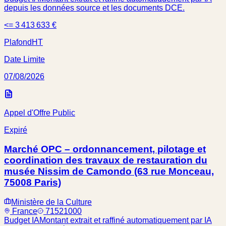
depuis les données source et les documents DCE.
<= 3 413 633 €
Plafond
HT
Date Limite
07/08/2026
Appel d'Offre Public
Expiré
Marché OPC – ordonnancement, pilotage et
coordination des travaux de restauration du
musée Nissim de Camondo (63 rue Monceau,
75008 Paris)
Ministère de la Culture
France
71521000
Budget IA
Montant extrait et raffiné automatiquement par IA