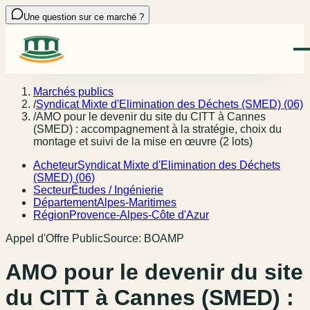
Une question sur ce marché ?
Marchés publics
/
Syndicat Mixte d'Elimination des Déchets (SMED) (06)
/
AMO pour le devenir du site du CITT à Cannes
(SMED) : accompagnement à la stratégie, choix du
montage et suivi de la mise en œuvre (2 lots)
Acheteur
Syndicat Mixte d'Elimination des Déchets
(SMED) (06)
Secteur
Études / Ingénierie
Département
Alpes-Maritimes
Région
Provence-Alpes-Côte d'Azur
Appel d'Offre Public
Source:
BOAMP
AMO pour le devenir du site
du CITT à Cannes (SMED) :