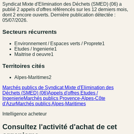
Syndicat Mixte d'Elimination des Déchets (SMED) (06)
a
publié
2
appel
s
d'offres référencé
s
sur les 12 derniers mois
,
dont 2 encore ouverts.
Dernière publication détectée :
05/07/2026.
Secteurs récurrents
Environnement / Espaces verts / Proprete
1
Etudes / Ingenierie
1
Maitrise d oeuvre
1
Territoires cités
Alpes-Maritimes
2
Marchés publics de Syndicat Mixte d'Elimination des
Déchets (SMED) (06)
Appels d'offres Etudes /
Ingenierie
Marchés publics Provence-Alpes-Côte
d'Azur
Marchés publics Alpes-Maritimes
Intelligence acheteur
Consultez l'activité d'achat de cet