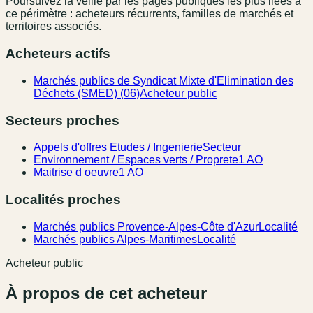
Poursuivez la veille par les pages publiques les plus liées à
ce périmètre : acheteurs récurrents, familles de marchés et
territoires associés.
Acheteurs actifs
Marchés publics de Syndicat Mixte d'Elimination des
Déchets (SMED) (06)
Acheteur public
Secteurs proches
Appels d'offres Etudes / Ingenierie
Secteur
Environnement / Espaces verts / Proprete
1 AO
Maitrise d oeuvre
1 AO
Localités proches
Marchés publics Provence-Alpes-Côte d'Azur
Localité
Marchés publics Alpes-Maritimes
Localité
Acheteur public
À propos de cet acheteur