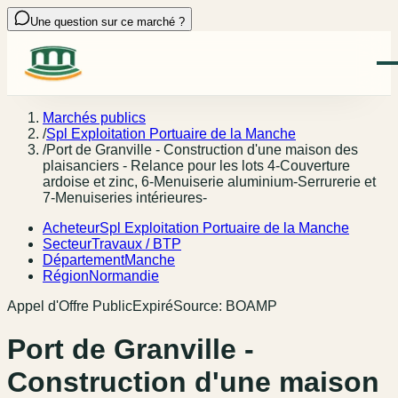
Une question sur ce marché ?
Marchés publics
/
Spl Exploitation Portuaire de la Manche
/
Port de Granville - Construction d'une maison des
plaisanciers - Relance pour les lots 4-Couverture
ardoise et zinc, 6-Menuiserie aluminium-Serrurerie et
7-Menuiseries intérieures-
Acheteur
Spl Exploitation Portuaire de la Manche
Secteur
Travaux / BTP
Département
Manche
Région
Normandie
Appel d'Offre Public
Expiré
Source:
BOAMP
Port de Granville -
Construction d'une maison