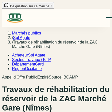
Une question sur ce marché ?
Marchés publics
/
Spl Agate
/
Travaux de réhabilitation du réservoir de la ZAC
Marché Gare (Nîmes)
Acheteur
Spl Agate
Secteur
Travaux / BTP
Département
Gard
Région
Occitanie
Appel d'Offre Public
Expiré
Source:
BOAMP
Travaux de réhabilitation du
réservoir de la ZAC Marché
Gare (Nîmes)