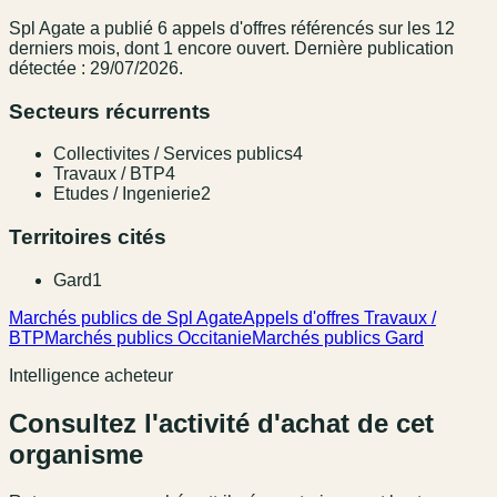
Spl Agate
a publié
6
appel
s
d'offres référencé
s
sur les 12
derniers mois
, dont 1 encore ouvert.
Dernière publication
détectée : 29/07/2026.
Secteurs récurrents
Collectivites / Services publics
4
Travaux / BTP
4
Etudes / Ingenierie
2
Territoires cités
Gard
1
Marchés publics de Spl Agate
Appels d'offres Travaux /
BTP
Marchés publics Occitanie
Marchés publics Gard
Intelligence acheteur
Consultez l'activité d'achat de cet
organisme