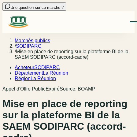
Une question sur ce marché ?
Marchés publics
/
SODIPARC
/
Mise en place de reporting sur la plateforme BI de la
SAEM SODIPARC (accord-cadre)
Acheteur
SODIPARC
Département
La Réunion
Région
La Réunion
Appel d'Offre Public
Expiré
Source:
BOAMP
Mise en place de reporting
sur la plateforme BI de la
SAEM SODIPARC (accord-