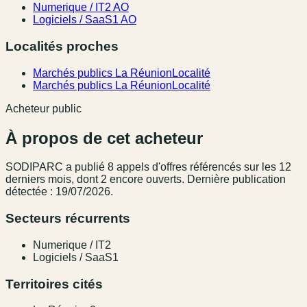
Numerique / IT
2 AO
Logiciels / SaaS
1 AO
Localités proches
Marchés publics La Réunion
Localité
Marchés publics La Réunion
Localité
Acheteur public
À propos de cet acheteur
SODIPARC
a publié
8
appel
s
d'offres référencé
s
sur les 12
derniers mois
, dont 2 encore ouverts.
Dernière publication
détectée : 19/07/2026.
Secteurs récurrents
Numerique / IT
2
Logiciels / SaaS
1
Territoires cités