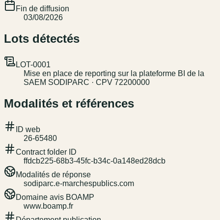
Fin de diffusion
03/08/2026
Lots détectés
LOT-0001
Mise en place de reporting sur la plateforme BI de la
SAEM SODIPARC · CPV 72200000
Modalités et références
ID web
26-65480
Contract folder ID
ffdcb225-68b3-45fc-b34c-0a148ed28dcb
Modalités de réponse
sodiparc.e-marchespublics.com
Domaine avis BOAMP
www.boamp.fr
Département publication